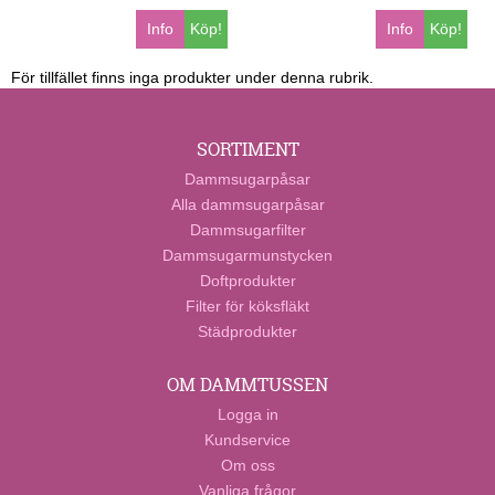
Info
Köp!
Info
Köp!
För tillfället finns inga produkter under denna rubrik.
SORTIMENT
Dammsugarpåsar
Alla dammsugarpåsar
Dammsugarfilter
Dammsugarmunstycken
Doftprodukter
Filter för köksfläkt
Städprodukter
OM DAMMTUSSEN
Logga in
Kundservice
Om oss
Vanliga frågor