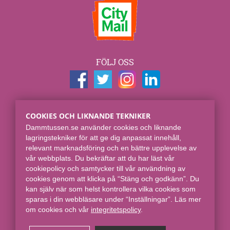
FÖLJ OSS
KONTAKTUPPGIFTER
COOKIES OCH LIKNANDE TEKNIKER
Dammtussen.se
Dammtussen.se använder cookies och liknande
Spjut E-commerce Group AB
lagringstekniker för att ge dig anpassat innehåll,
Skaraborgsgatan 7
relevant marknadsföring och en bättre upplevelse av
118 46 Stockholm
vår webbplats. Du bekräftar att du har läst vår
cookiepolicy och samtycker till vår användning av
Online sedan 2008.
cookies genom att klicka på “Stäng och godkänn”. Du
kan själv när som helst kontrollera vilka cookies som
sparas i din webbläsare under “Inställningar”. Läs mer
om cookies och vår
integritetspolicy​
.