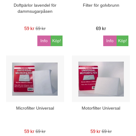
Doftpärlor lavendel för
Filter för golvbrunn
dammsugarpåsen
59 kr
69 kr
69 kr
Info
Köp!
Info
Köp!
Microfilter Universal
Motorfilter Universal
59 kr
69 kr
59 kr
69 kr