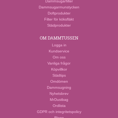
Dammsugarfilter
Dammsugarmunstycken
Doftprodukter
Filter för köksfläkt
Städprodukter
OM DAMMTUSSEN
Logga in
Kundservice
Om oss
Vanliga frågor
Köpvillkor
Städtips
Omdömen
Dammsugning
Nyhetsbrev
MrDustbag
Ordlista
GDPR och integritetspolicy
Blogg