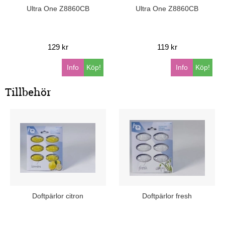
Ultra One Z8860CB
Ultra One Z8860CB
129 kr
119 kr
Info
Köp!
Info
Köp!
Tillbehör
Doftpärlor citron
Doftpärlor fresh