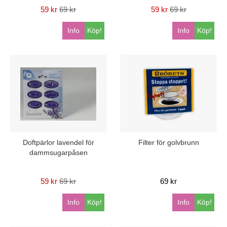
59 kr
69 kr
59 kr
69 kr
Info
Köp!
Info
Köp!
Doftpärlor lavendel för
Filter för golvbrunn
dammsugarpåsen
59 kr
69 kr
69 kr
Info
Köp!
Info
Köp!