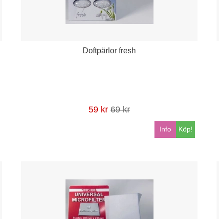
Doftpärlor fresh
59 kr
69 kr
Info
Köp!