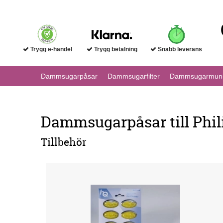
Trygg e-handel
Trygg betalning
Snabb leverans
Dammsugarpåsar
Dammsugarfilter
Dammsugarmuns
Dammsugarpåsar till Phil
Tillbehör