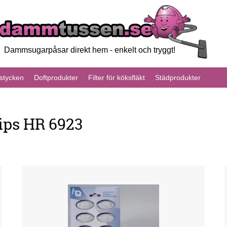
Dammsugarpåsar direkt hem - enkelt och tryggt!
tycken
Doftprodukter
Filter för köksfläkt
Städprodukter
ips HR 6923