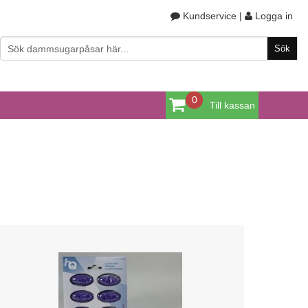
Kundservice
|
Logga in
0
Till kassan