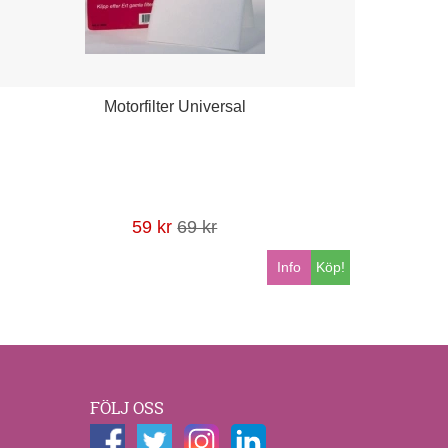
Motorfilter Universal
59 kr
69 kr
Info
Köp!
FÖLJ OSS