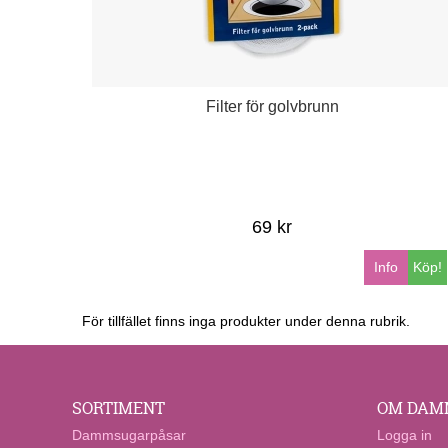
Filter för golvbrunn
69 kr
Info
Köp!
För tillfället finns inga produkter under denna rubrik.
SORTIMENT
OM DAM
Dammsugarpåsar
Logga in