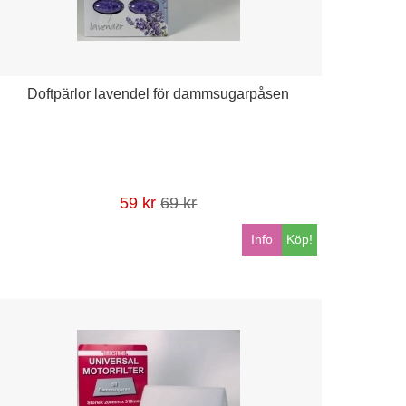
Doftpärlor lavendel för dammsugarpåsen
59 kr
69 kr
Info
Köp!