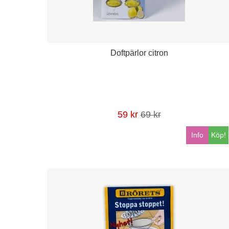
Doftpärlor citron
59 kr
69 kr
Info
Köp!