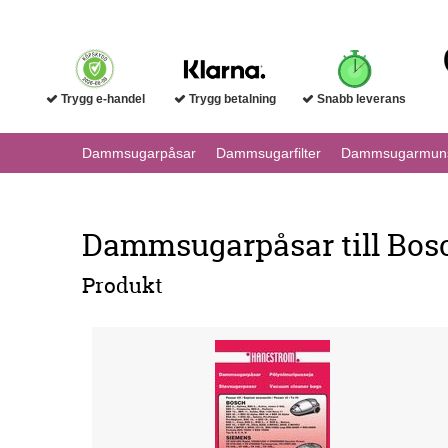
Trygg e-handel
Trygg betalning
Snabb leverans
Dammsugarpåsar
Dammsugarfilter
Dammsugarmuns
Dammsugarpåsar till Bo
Produkt