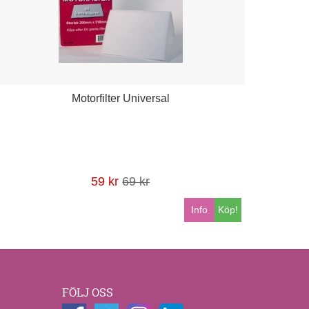
Motorfilter Universal
59 kr
69 kr
Info
Köp!
FÖLJ OSS