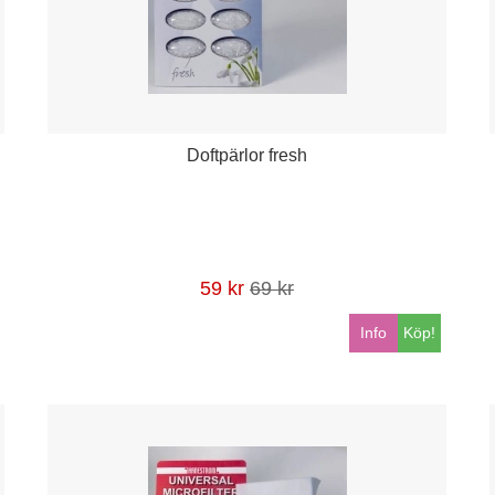
Doftpärlor fresh
59 kr
69 kr
Info
Köp!