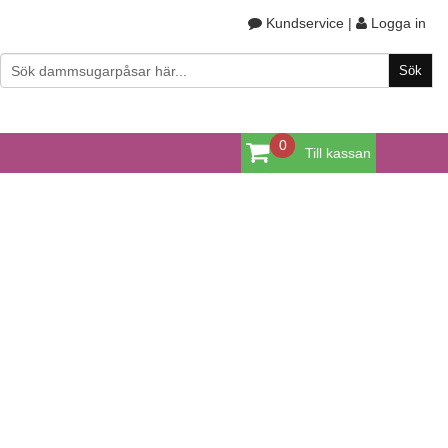
Kundservice
|
Logga in
0
Till kassan