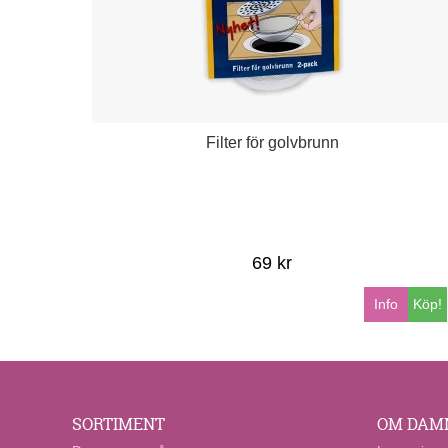
Filter för golvbrunn
69 kr
Info
Köp!
SORTIMENT
OM DAM