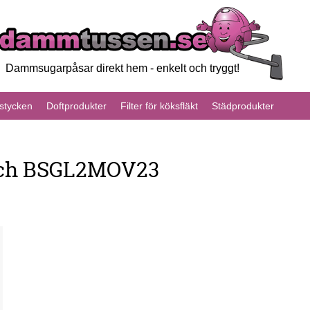
Dammsugarpåsar direkt hem - enkelt och tryggt!
tycken
Doftprodukter
Filter för köksfläkt
Städprodukter
sch BSGL2MOV23