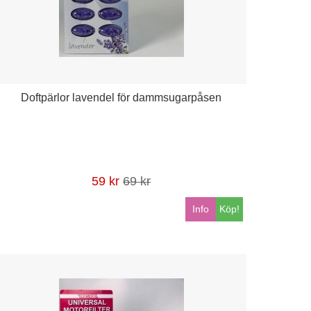
Doftpärlor lavendel för dammsugarpåsen
59 kr
69 kr
Info
Köp!