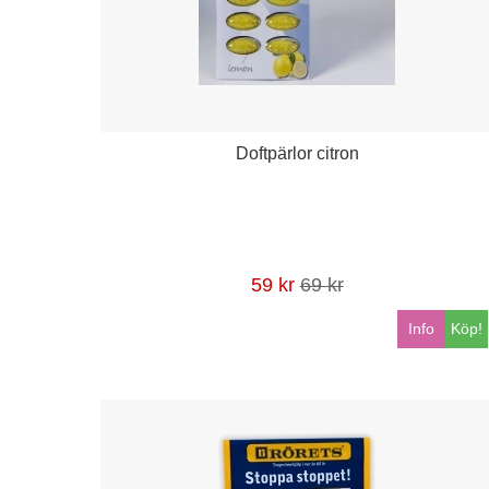
Doftpärlor citron
59 kr
69 kr
Info
Köp!