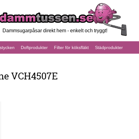
Dammsugarpåsar direkt hem - enkelt och tryggt!
tycken
Doftprodukter
Filter för köksfläkt
Städprodukter
ine VCH4507E