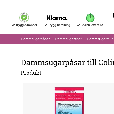
Trygg e-handel
Trygg betalning
Snabb leverans
Dammsugarpåsar
Dammsugarfilter
Dammsugarmuns
Dammsugarpåsar till Col
Produkt