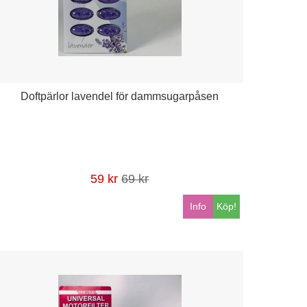
Doftpärlor lavendel för dammsugarpåsen
59 kr
69 kr
Info
Köp!