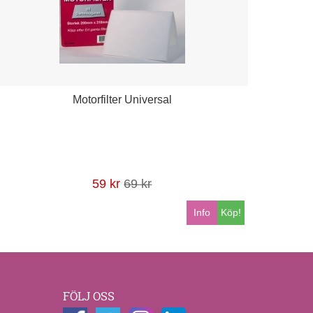
Motorfilter Universal
59 kr
69 kr
Info
Köp!
FÖLJ OSS