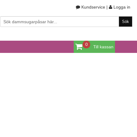
Kundservice
|
Logga in
0
Till kassan