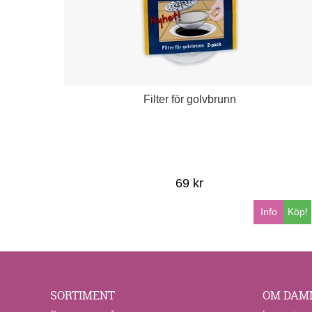
Filter för golvbrunn
69 kr
Info
Köp!
SORTIMENT
OM DAM