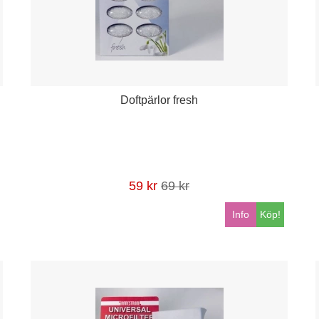
Doftpärlor fresh
59 kr
69 kr
Info
Köp!