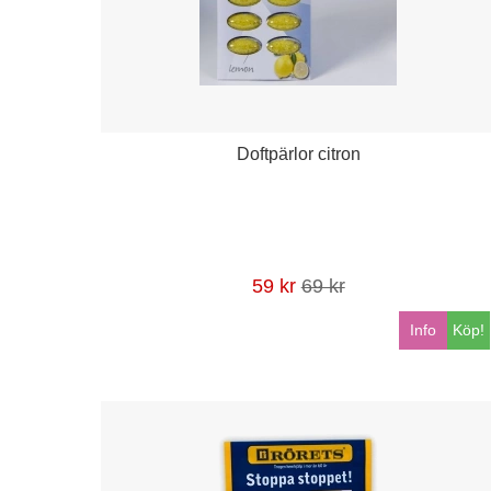
Doftpärlor citron
59 kr
69 kr
Info
Köp!