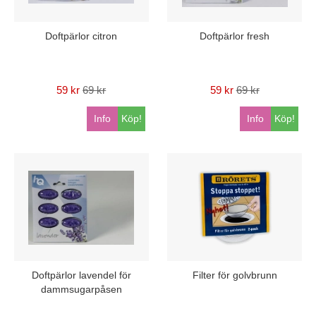
Doftpärlor citron
Doftpärlor fresh
59 kr
69 kr
59 kr
69 kr
Info
Köp!
Info
Köp!
Doftpärlor lavendel för
Filter för golvbrunn
dammsugarpåsen