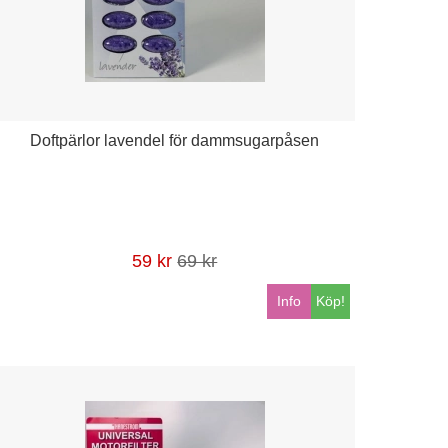
Doftpärlor lavendel för dammsugarpåsen
59 kr
69 kr
Info
Köp!