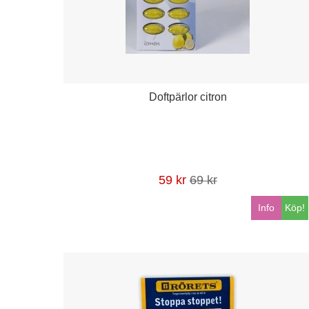
Doftpärlor citron
59 kr
69 kr
Info
Köp!