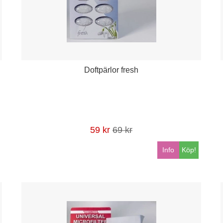
Doftpärlor fresh
59 kr
69 kr
Info
Köp!