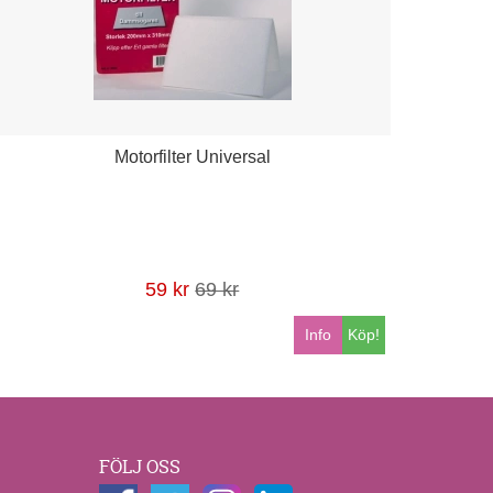
Motorfilter Universal
59 kr
69 kr
Info
Köp!
FÖLJ OSS