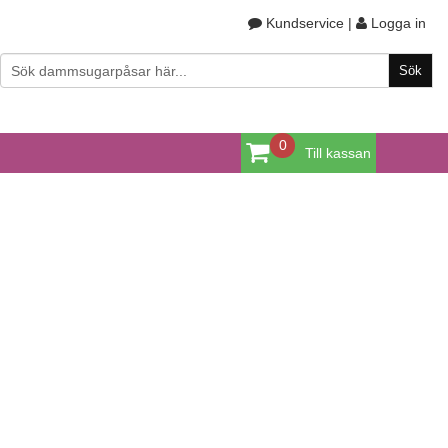
Kundservice
|
Logga in
0
Till kassan