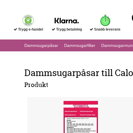
Trygg e-handel
Trygg betalning
Snabb leverans
Dammsugarpåsar
Dammsugarfilter
Dammsugarmuns
Dammsugarpåsar till Cal
Produkt