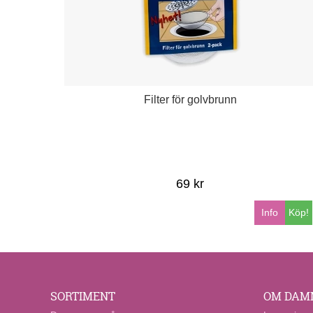
Filter för golvbrunn
69 kr
Info
Köp!
SORTIMENT
OM DAM