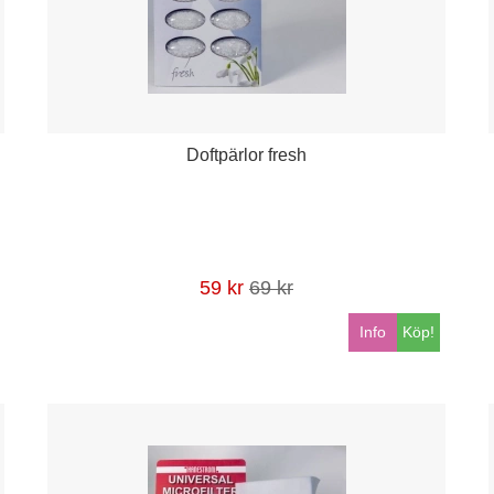
Doftpärlor fresh
59 kr
69 kr
Info
Köp!