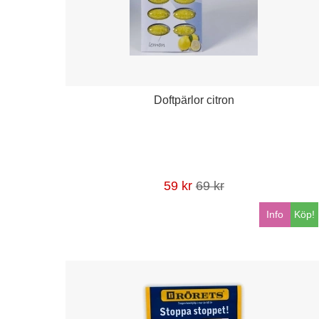
Doftpärlor citron
59 kr
69 kr
Info
Köp!