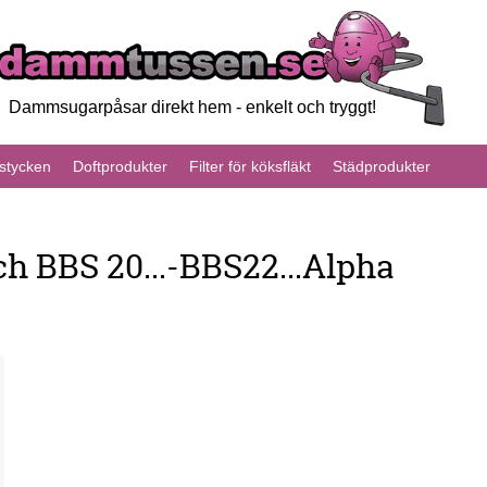
Dammsugarpåsar direkt hem - enkelt och tryggt!
tycken
Doftprodukter
Filter för köksfläkt
Städprodukter
h BBS 20...-BBS22...Alpha