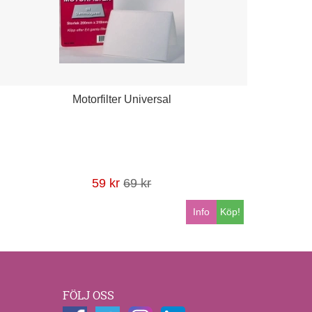
Motorfilter Universal
59 kr
69 kr
Info
Köp!
FÖLJ OSS