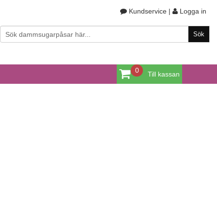
Kundservice
|
Logga in
0
Till kassan