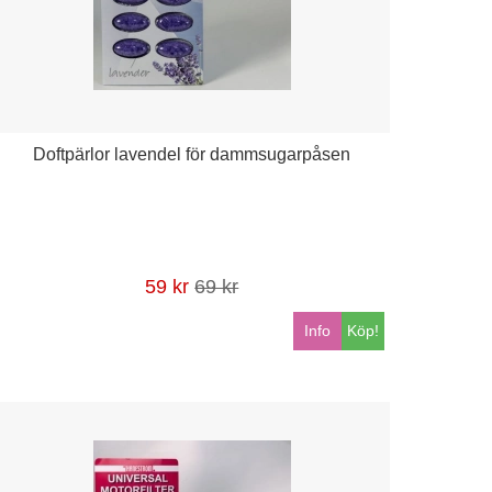
Doftpärlor lavendel för dammsugarpåsen
59 kr
69 kr
Info
Köp!