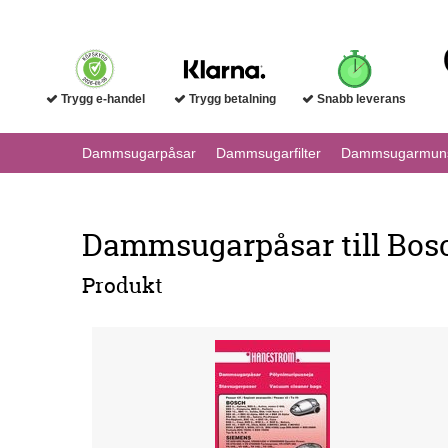
Trygg e-handel
Trygg betalning
Snabb leverans
Dammsugarpåsar
Dammsugarfilter
Dammsugarmuns
Dammsugarpåsar till Bosc
Produkt