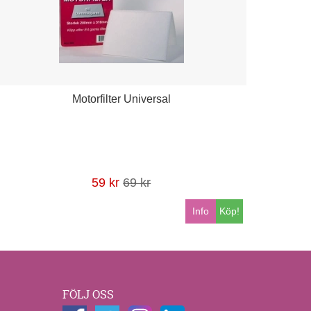
Motorfilter Universal
59 kr
69 kr
Info
Köp!
FÖLJ OSS