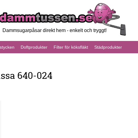
Dammsugarpåsar direkt hem - enkelt och tryggt!
tycken
Doftprodukter
Filter för köksfläkt
Städprodukter
issa 640-024