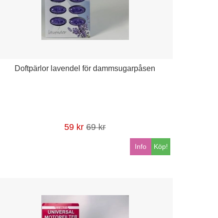
Doftpärlor lavendel för dammsugarpåsen
59 kr
69 kr
Info
Köp!