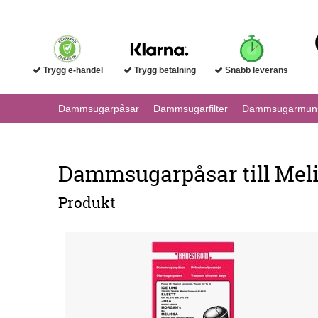
Trygg e-handel
Trygg betalning
Snabb leverans
Dammsugarpåsar
Dammsugarfilter
Dammsugarmuns
Dammsugarpåsar till Mel
Produkt