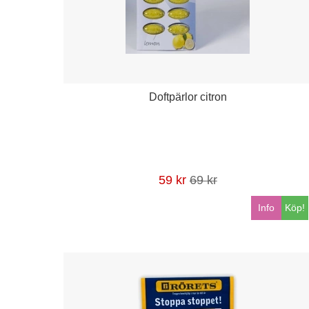
Doftpärlor citron
59 kr
69 kr
Info
Köp!