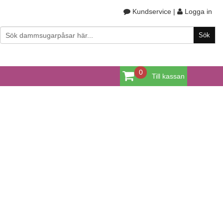
Kundservice
|
Logga in
0
Till kassan