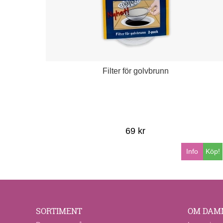
Filter för golvbrunn
69 kr
Info
Köp!
SORTIMENT
OM DAM