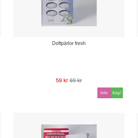
Doftpärlor fresh
59 kr
69 kr
Info
Köp!