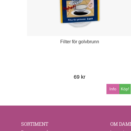
Filter för golvbrunn
69 kr
Info
Köp!
SORTIMENT
OM DAM