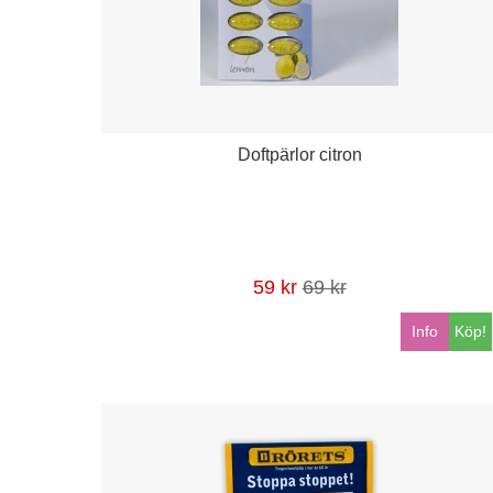
Doftpärlor citron
59 kr
69 kr
Info
Köp!