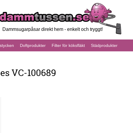
Dammsugarpåsar direkt hem - enkelt och tryggt!
tycken
Doftprodukter
Filter för köksfläkt
Städprodukter
es VC-100689