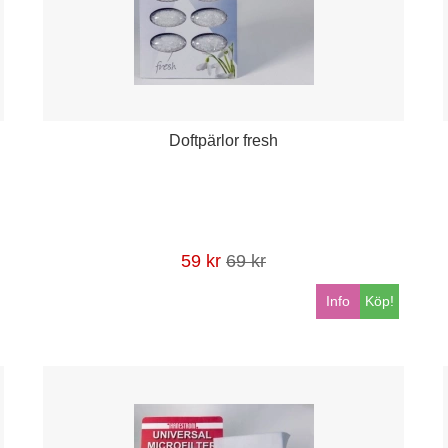
Doftpärlor fresh
59 kr
69 kr
Info
Köp!