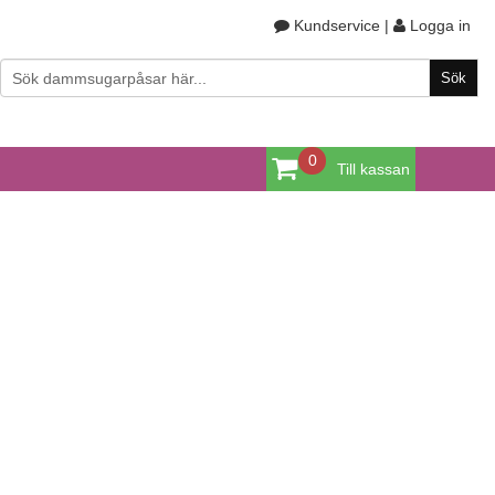
Kundservice
|
Logga in
0
Till kassan