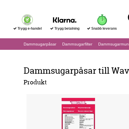
Trygg e-handel
Trygg betalning
Snabb leverans
Dammsugarpåsar
Dammsugarfilter
Dammsugarmuns
Dammsugarpåsar till Wav
Produkt