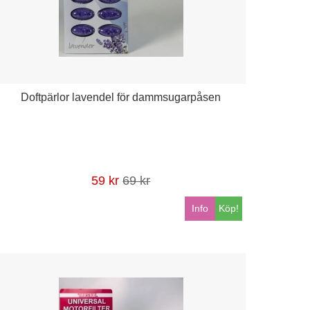
Doftpärlor lavendel för dammsugarpåsen
59 kr
69 kr
Info
Köp!