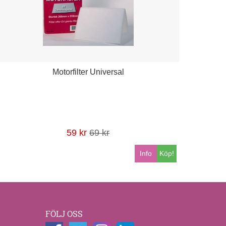
Motorfilter Universal
59 kr
69 kr
Info
Köp!
FÖLJ OSS