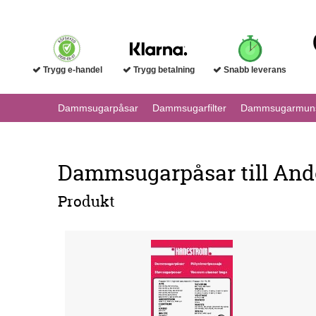
Trygg e-handel
Trygg betalning
Snabb leverans
Dammsugarpåsar
Dammsugarfilter
Dammsugarmuns
Dammsugarpåsar till And
Produkt