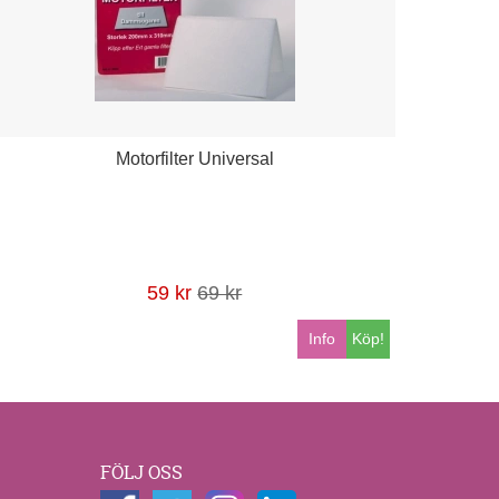
Motorfilter Universal
59 kr
69 kr
Info
Köp!
FÖLJ OSS