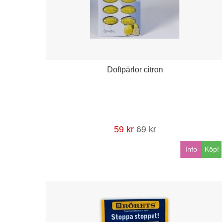
Doftpärlor citron
59 kr
69 kr
Info
Köp!