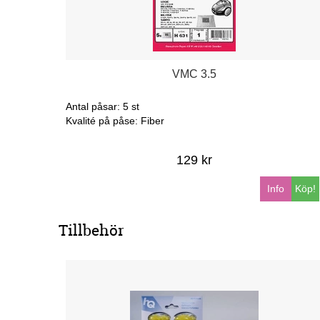
VMC 3.5
Antal påsar: 5 st
Kvalité på påse: Fiber
129 kr
Info
Köp!
Tillbehör