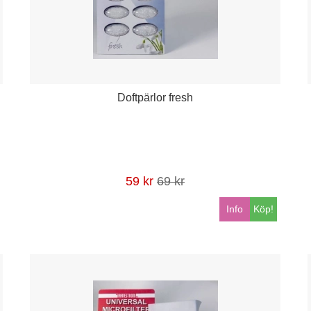
Doftpärlor fresh
59 kr
69 kr
Info
Köp!