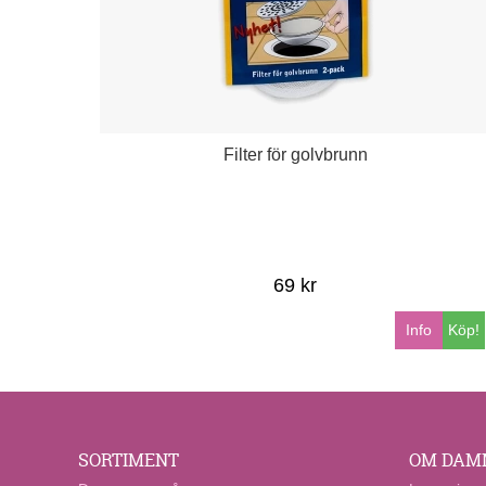
Filter för golvbrunn
69 kr
Info
Köp!
SORTIMENT
OM DAM