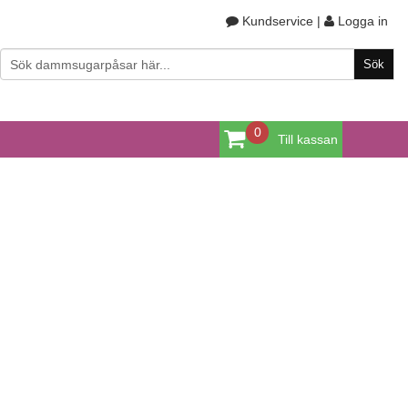
Kundservice
|
Logga in
0
Till kassan