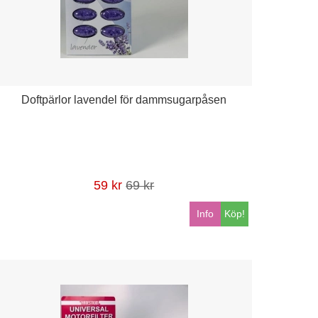
Doftpärlor lavendel för dammsugarpåsen
59 kr
69 kr
Info
Köp!