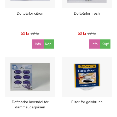
Doftpärlor citron
Doftpärlor fresh
59 kr
69 kr
59 kr
69 kr
Info
Köp!
Info
Köp!
Doftpärlor lavendel för
Filter för golvbrunn
dammsugarpåsen