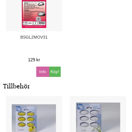
BSGL2MOV31
129 kr
Info
Köp!
Tillbehör