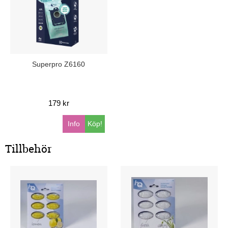
Superpro Z6160
179 kr
Info
Köp!
Tillbehör