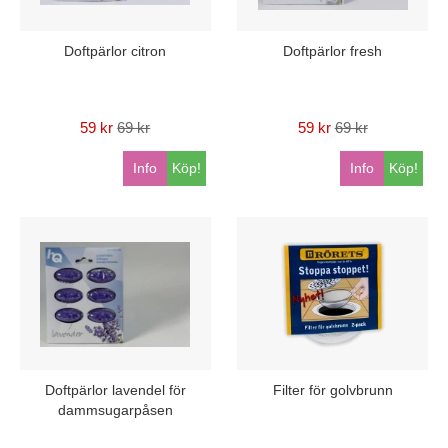
Doftpärlor citron
Doftpärlor fresh
59 kr
69 kr
59 kr
69 kr
Info
Köp!
Info
Köp!
Doftpärlor lavendel för
Filter för golvbrunn
dammsugarpåsen