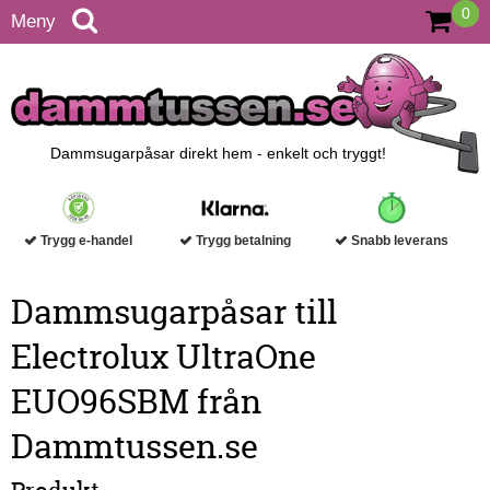
0
Meny
Dammsugarpåsar direkt hem - enkelt och tryggt!
Trygg e-handel
Trygg betalning
Snabb leverans
Dammsugarpåsar till
Electrolux UltraOne
EUO96SBM från
Dammtussen.se