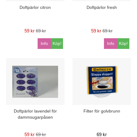
Doftpärlor citron
Doftpärlor fresh
59 kr
69 kr
59 kr
69 kr
Info
Köp!
Info
Köp!
Doftpärlor lavendel för
Filter för golvbrunn
dammsugarpåsen
59 kr
69 kr
69 kr