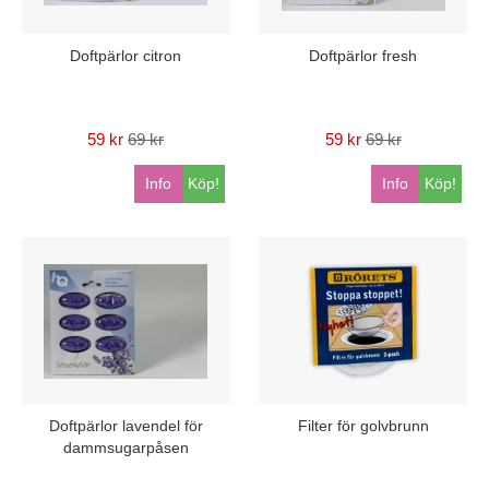
Doftpärlor citron
Doftpärlor fresh
59 kr
69 kr
59 kr
69 kr
Info
Köp!
Info
Köp!
Doftpärlor lavendel för
Filter för golvbrunn
dammsugarpåsen