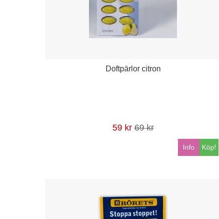
Doftpärlor citron
59 kr
69 kr
Info
Köp!