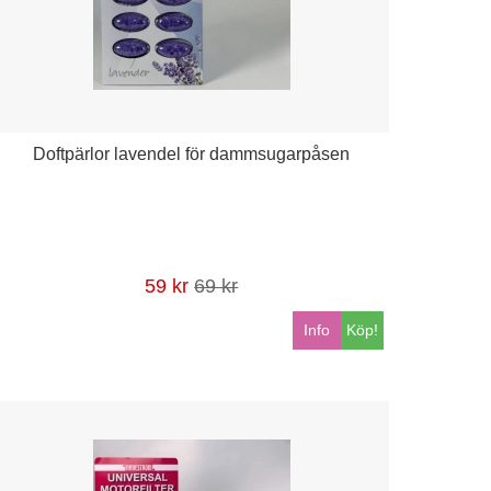
Doftpärlor lavendel för dammsugarpåsen
59 kr
69 kr
Info
Köp!