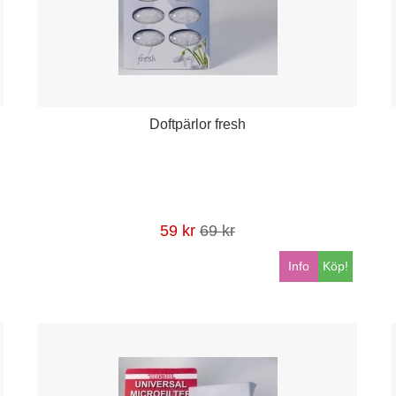
Doftpärlor fresh
59 kr
69 kr
Info
Köp!