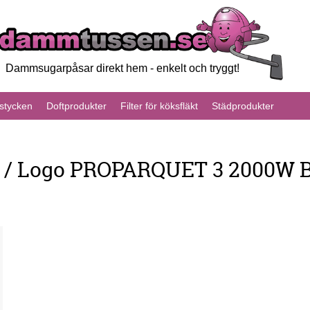
Dammsugarpåsar direkt hem - enkelt och tryggt!
tycken
Doftprodukter
Filter för köksfläkt
Städprodukter
 / Logo PROPARQUET 3 2000W 