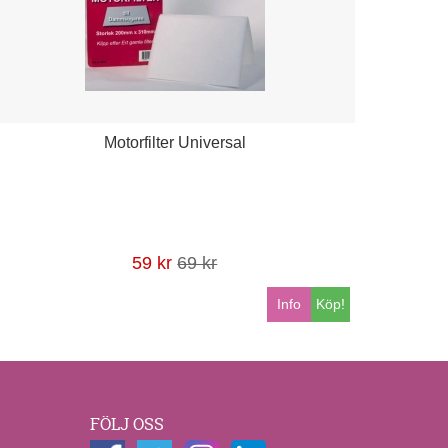
Motorfilter Universal
59 kr
69 kr
Info
Köp!
FÖLJ OSS