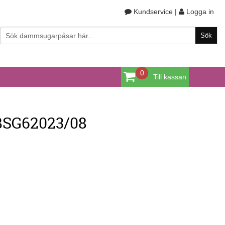
Kundservice
|
Logga in
0
Till kassan
BSG62023/08