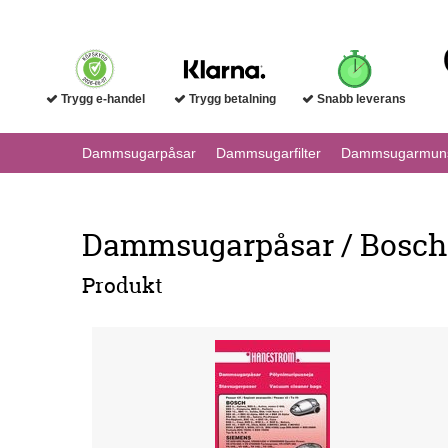
Trygg e-handel
Trygg betalning
Snabb leverans
Dammsugarpåsar
Dammsugarfilter
Dammsugarmuns
Dammsugarpåsar / Bosch
Produkt