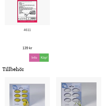
4611
139 kr
Info
Köp!
Tillbehör