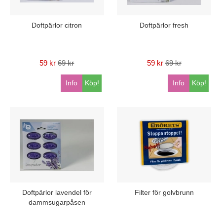
Doftpärlor citron
Doftpärlor fresh
59 kr
69 kr
59 kr
69 kr
Info
Köp!
Info
Köp!
Doftpärlor lavendel för
Filter för golvbrunn
dammsugarpåsen