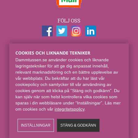
FÖLJ OSS
KONTAKTUPPGIFTER
COOKIES OCH LIKNANDE TEKNIKER
Dammtussen.se
Dammtussen.se använder cookies och liknande
Spjut E-commerce Group AB
lagringstekniker för att ge dig anpassat innehåll,
Skaraborgsgatan 7
relevant marknadsföring och en bättre upplevelse av
118 46 Stockholm
vår webbplats. Du bekräftar att du har läst vår
cookiepolicy och samtycker till vår användning av
Online sedan 2008.
cookies genom att klicka på “Stäng och godkänn”. Du
kan själv när som helst kontrollera vilka cookies som
sparas i din webbläsare under “Inställningar”. Läs mer
om cookies och vår
integritetspolicy​
.
INSTÄLLNINGAR
STÄNG & GODKÄNN