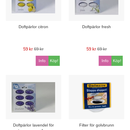
Doftpärlor citron
Doftpärlor fresh
59 kr
69 kr
59 kr
69 kr
Info
Köp!
Info
Köp!
Doftpärlor lavendel för
Filter för golvbrunn