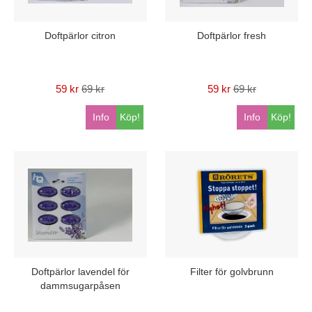
Doftpärlor citron
Doftpärlor fresh
59 kr
69 kr
59 kr
69 kr
Info
Köp!
Info
Köp!
Doftpärlor lavendel för
Filter för golvbrunn
dammsugarpåsen