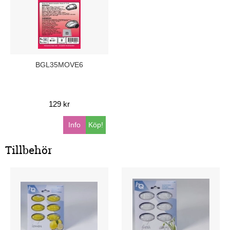
BGL35MOVE6
129 kr
Info
Köp!
Tillbehör