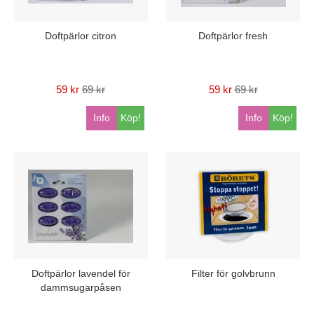
Doftpärlor citron
Doftpärlor fresh
59 kr
69 kr
59 kr
69 kr
Info
Köp!
Info
Köp!
Doftpärlor lavendel för
Filter för golvbrunn
dammsugarpåsen