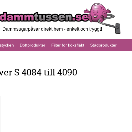
Dammsugarpåsar direkt hem - enkelt och tryggt!
tycken
Doftprodukter
Filter för köksfläkt
Städprodukter
r S 4084 till 4090