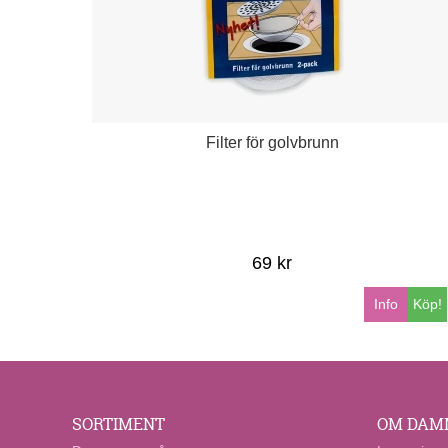
Filter för golvbrunn
69 kr
Info
Köp!
SORTIMENT
OM DAM