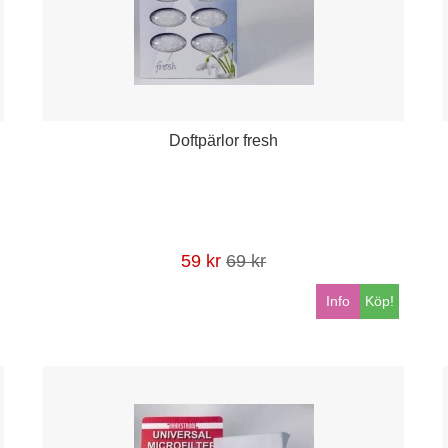
Doftpärlor fresh
59 kr
69 kr
Info
Köp!