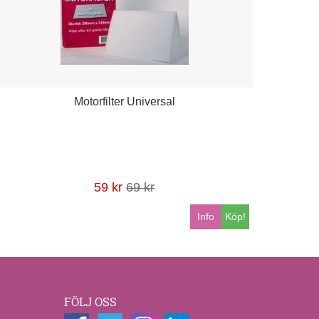
Motorfilter Universal
59 kr
69 kr
Info
Köp!
FÖLJ OSS