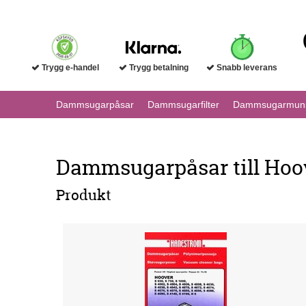
Trygg e-handel
Trygg betalning
Snabb leverans
Dammsugarpåsar
Dammsugarfilter
Dammsugarmuns
Dammsugarpåsar till Hoove
Produkt