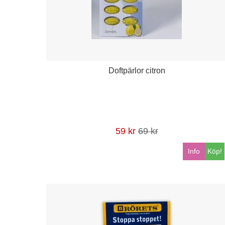
Doftpärlor citron
59 kr
69 kr
Info
Köp!