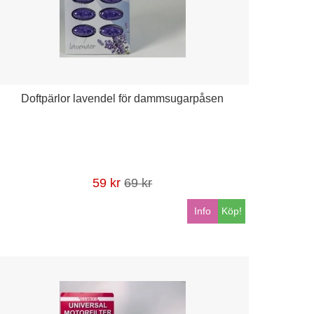
Doftpärlor lavendel för dammsugarpåsen
59 kr
69 kr
Info
Köp!