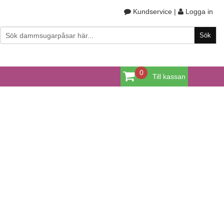
Kundservice
|
Logga in
0
Till kassan