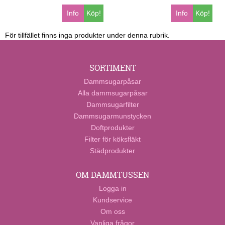
Info
Köp!
Info
Köp!
För tillfället finns inga produkter under denna rubrik.
SORTIMENT
Dammsugarpåsar
Alla dammsugarpåsar
Dammsugarfilter
Dammsugarmunstycken
Doftprodukter
Filter för köksfläkt
Städprodukter
OM DAMMTUSSEN
Logga in
Kundservice
Om oss
Vanliga frågor