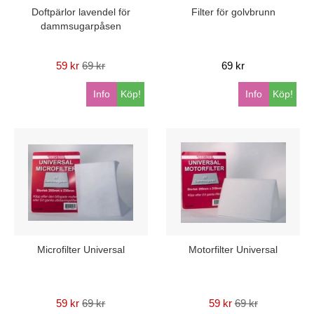
Doftpärlor lavendel för
Filter för golvbrunn
dammsugarpåsen
59 kr
69 kr
69 kr
Info
Köp!
Info
Köp!
Microfilter Universal
Motorfilter Universal
59 kr
69 kr
59 kr
69 kr