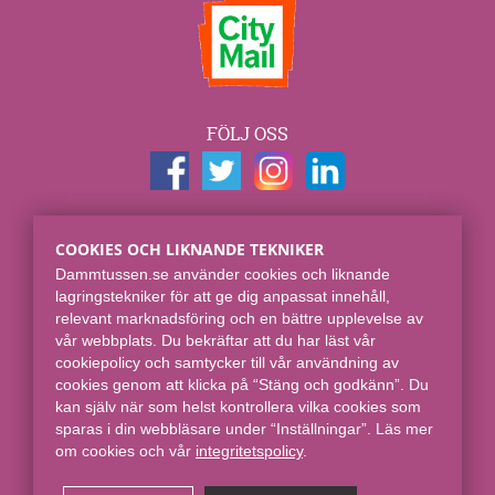
FÖLJ OSS
KONTAKTUPPGIFTER
COOKIES OCH LIKNANDE TEKNIKER
Dammtussen.se
Dammtussen.se använder cookies och liknande
Spjut E-commerce Group AB
lagringstekniker för att ge dig anpassat innehåll,
Skaraborgsgatan 7
relevant marknadsföring och en bättre upplevelse av
118 46 Stockholm
vår webbplats. Du bekräftar att du har läst vår
cookiepolicy och samtycker till vår användning av
Online sedan 2008.
cookies genom att klicka på “Stäng och godkänn”. Du
kan själv när som helst kontrollera vilka cookies som
sparas i din webbläsare under “Inställningar”. Läs mer
om cookies och vår
integritetspolicy​
.