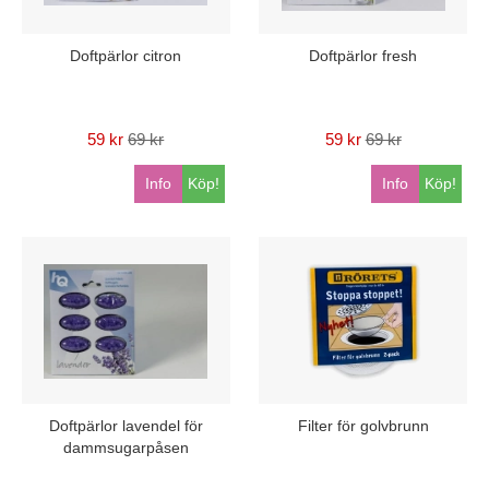
Doftpärlor citron
Doftpärlor fresh
59 kr
69 kr
59 kr
69 kr
Info
Köp!
Info
Köp!
Doftpärlor lavendel för
Filter för golvbrunn
dammsugarpåsen