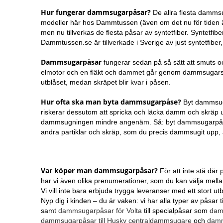
Hur fungerar dammsugarpåsar?
De allra flesta damms
modeller här hos Dammtussen (även om det nu för tiden ä
men nu tillverkas de flesta påsar av syntetfiber. Syntetfi
Dammtussen.se är tillverkade i Sverige av just syntetfibe
Dammsugarpåsar
fungerar sedan på så sätt att smuts 
elmotor och en fläkt och dammet går genom dammsugarslan
utblåset, medan skräpet blir kvar i påsen.
Hur ofta ska man byta dammsugarpåse?
Byt dammsug
riskerar dessutom att spricka och läcka damm och skräp ut
dammsugningen mindre angenäm. Så: byt dammsugarpåsar oft
andra partiklar och skräp, som du precis dammsugit upp, åk
Var köper man dammsugarpåsar?
För att inte stå där
har vi även olika prenumerationer, som du kan välja mellan.
Vi vill inte bara erbjuda trygga leveranser med ett stort 
Nyp dig i kinden – du är vaken: vi har alla typer av påsar
samt
dammsugarpåsar för Volta
till specialpåsar som
dam
dammsugarpåsar till Husky centraldammsugare
och
damm