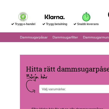
Trygg e-handel
Trygg betalning
Snabb leverans
Dammsugarpåsar
Dammsugarfilter
Dammsugarmuns
Hitta rätt dammsugarpåse 
Börja här