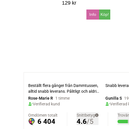
129 kr
Info
Köp!