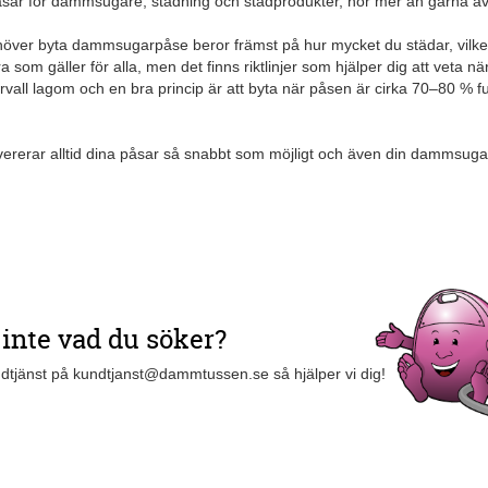
 påsar för dammsugare, städning och städprodukter, hör mer än gärna av
över byta dammsugarpåse beror främst på hur mycket du städar, vilke
a som gäller för alla, men det finns riktlinjer som hjälper dig att veta
rvall lagom och en bra princip är att byta när påsen är cirka 70–80 % f
ererar alltid dina påsar så snabbt som möjligt och även din dammsugarpå
 inte vad du söker?
dtjänst på kundtjanst@dammtussen.se så hjälper vi dig!