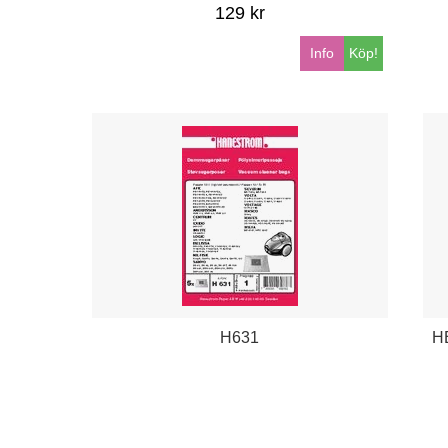
129 kr
Info
Köp!
H631
HE