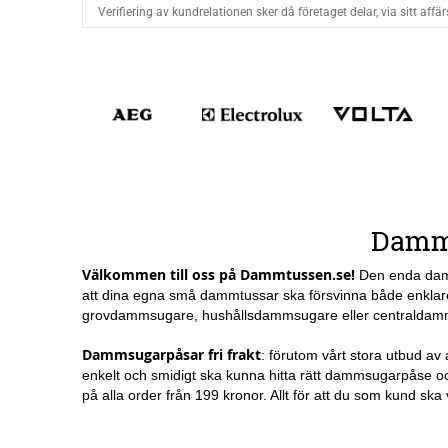
Damms
Välkommen till oss på Dammtussen.se!
Den enda dammt
att dina egna små dammtussar ska försvinna både enklare 
grovdammsugare, hushållsdammsugare eller centraldammsu
Dammsugarpåsar fri frakt
: förutom vårt stora utbud av
enkelt och smidigt ska kunna hitta rätt dammsugarpåse oc
på alla order från 199 kronor. Allt för att du som kund ska