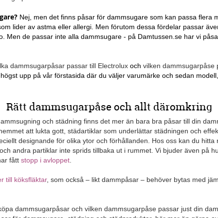
gare?
Nej, men det finns påsar för dammsugare som kan passa flera mo
 som lider av astma eller allergi. Men förutom dessa fördelar passar
do. Men de passar inte alla dammsugare - på Damtussen.se har vi påsar t
ilka dammsugarpåsar passar till Electrolux
och
vilken dammsugarpåse pa
högst upp på vår förstasida där du väljer varumärke och sedan modell, 
Rätt dammsugarpåse och allt däromkring
 dammsugning och städning finns det mer än bara bra påsar till din d
hemmet att lukta gott, städartiklar som underlättar städningen och e
ellt designande för olika ytor och förhållanden. Hos oss kan du hitta 
och andra partiklar inte sprids tillbaka ut i rummet. Vi bjuder även på
har fått
stopp i avloppet
.
ter till köksfläktar
, som också – likt dammpåsar – behöver bytas med jämna
köpa dammsugarpåsar och vilken dammsugarpåse passar just din damm