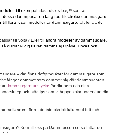
deller, till exempel
Electrolux s-bag® som är
 även dessa dammpåsar en lång rad Electrolux dammsugare
ill flera tusen modeller av dammsugare, allt för att du
ssar till Volta
? Eller till andra modeller av dammsugare.
så guidar vi dig till rätt dammsugarpåse. Enkelt och
ammsugare – det finns doftprodukter för dammsugare som
ffektivt fångar dammet som gömmer sig där dammsugaren
rätt
dammsugarmunstycke
för ditt hem och dina
 husmorsknep och städtips som vi hoppas ska underlätta din
 mellanrum för att de inte ska bli fulla med fett och
sugare? Kom till oss på Dammtussen.se så hittar du