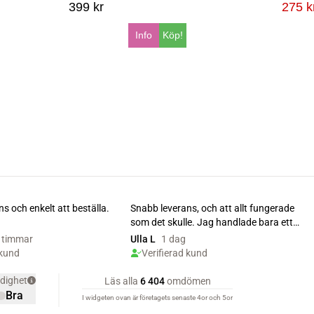
399 kr
275 k
Info
Köp!