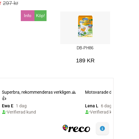
r
297 kr
CYLINDA OCH UPO
Info
Köp!
DB-PH86
189 KR