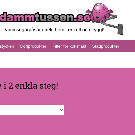
Dammsugarpåsar direkt hem - enkelt och tryggt!
tycken
Doftprodukter
Filter för köksfläkt
Städprodukter
i 2 enkla steg!