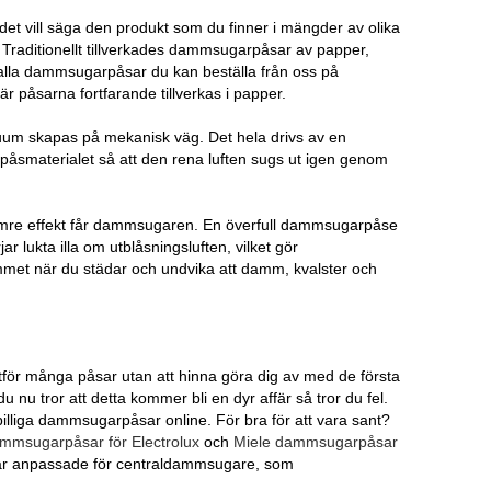
 det vill säga den produkt som du finner i mängder av olika
Traditionellt tillverkades dammsugarpåsar av papper,
an alla dammsugarpåsar du kan beställa från oss på
r påsarna fortfarande tillverkas i papper.
uum skapas på mekanisk väg. Det hela drivs av en
åsmaterialet så att den rena luften sugs ut igen genom
re effekt får dammsugaren. En överfull dammsugarpåse
lukta illa om utblåsningsluften, vilket gör
mmet när du städar och undvika att damm, kvalster och
ltför många påsar utan att hinna göra dig av med de första
 nu tror att detta kommer bli en dyr affär så tror du fel.
 billiga dammsugarpåsar online. För bra för att vara sant?
mmsugarpåsar för Electrolux
och
Miele dammsugarpåsar
r anpassade för centraldammsugare, som