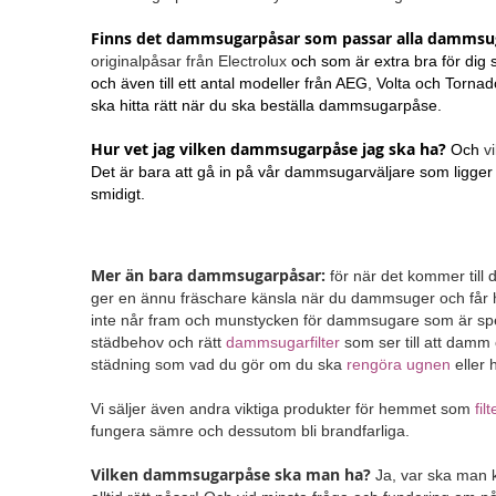
Finns det dammsugarpåsar som passar alla dammsu
originalpåsar från Electrolux
och som är extra bra för dig
och även till ett antal modeller från AEG, Volta och Torna
ska hitta rätt när du ska beställa dammsugarpåse.
Hur vet jag vilken dammsugarpåse jag ska ha?
Och
v
Det är bara att gå in på vår dammsugarväljare som ligger 
smidigt.
Mer än bara dammsugarpåsar:
för när det kommer till
ger en ännu fräschare känsla när du dammsuger och får 
inte når fram och munstycken för dammsugare som är speci
städbehov och rätt
dammsugarfilter
som ser till att damm 
städning som vad du gör om du ska
rengöra ugnen
eller 
Vi säljer även andra viktiga produkter för hemmet som
fil
fungera sämre och dessutom bli brandfarliga.
Vilken dammsugarpåse ska man ha?
Ja, var ska man 