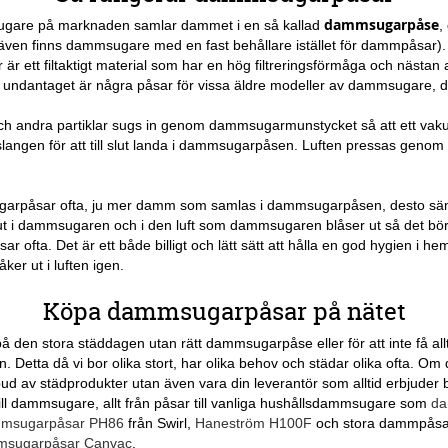
dammsugarpåse
ugare på marknaden samlar dammet i en så kallad
,
ven finns dammsugare med en fast behållare istället för dammpåsar). 
ber är ett filtaktigt material som har en hög filtreringsförmåga och näst
r, undantaget är några påsar för vissa äldre modeller av dammsugare, dä
och andra partiklar sugs in genom dammsugarmunstycket så att ett vak
gen för att till slut landa i dammsugarpåsen. Luften pressas genom p
arpåsar ofta, ju mer damm som samlas i dammsugarpåsen, desto säm
 i dammsugaren och i den luft som dammsugaren blåser ut så det börjar 
a. Det är ett både billigt och lätt sätt att hålla en god hygien i he
er ut i luften igen.
Köpa dammsugarpåsar på nätet
 på den stora städdagen utan rätt dammsugarpåse eller för att inte få al
 Detta då vi bor olika stort, har olika behov och städar olika ofta. Om du
utbud av städprodukter utan även vara din leverantör som alltid erbjuder
 till dammsugare, allt från påsar till vanliga hushållsdammsugare som
da
msugarpåsar PH86
från Swirl,
Haneström H100F
och stora dammpåsa
sugarpåsar Canvac
.