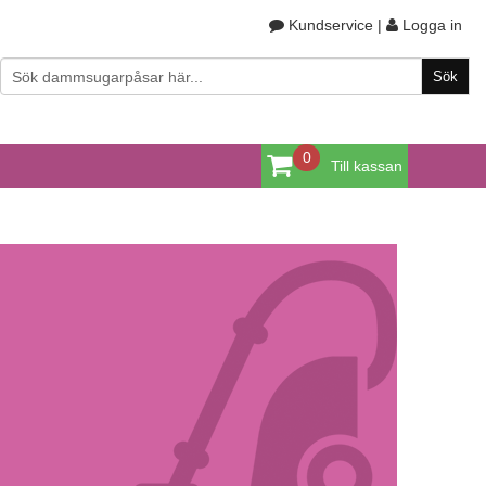
Kundservice
|
Logga in
0
Till kassan