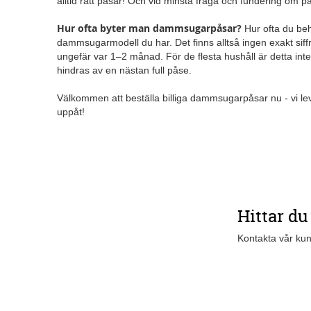
alltid rätt påsar! Och vid minsta fråga och fundering om
Hur ofta byter man dammsugarpåsar?
Hur ofta du beh
dammsugarmodell du har. Det finns alltså ingen exakt siffr
ungefär var 1–2 månad. För de flesta hushåll är detta inte
hindras av en nästan full påse.
Välkommen att beställa billiga dammsugarpåsar nu - vi lev
uppåt!
Hittar du
Kontakta vår kun