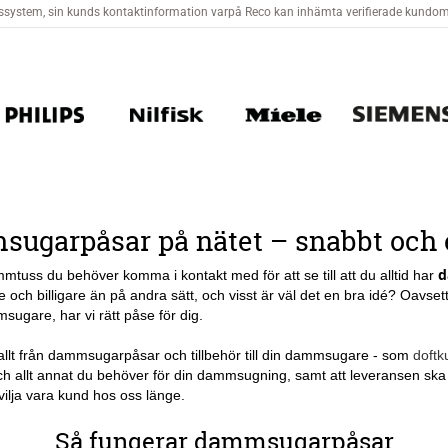
ugarpåsar på nätet – snabbt och 
d
uss du behöver komma i kontakt med för att se till att du alltid har
och billigare än på andra sätt, och visst är väl det en bra idé? Oavs
gare, har vi rätt påse för dig.
 allt från dammsugarpåsar och tillbehör till din dammsugare - som
doftk
h allt annat du behöver för din dammsugning, samt att leveransen ska g
 vilja vara kund hos oss länge.
Så fungerar dammsugarpåsar