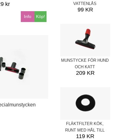
9 kr
VATTENLÅS
99 KR
Info
Köp!
MUNSTYCKE FÖR HUND
OCH KATT
209 KR
ecialmunstycken
FLÄKTFILTER KÖK,
RUNT MED HÅL TILL
119 KR
FUTURUM, AEG, BOSCH,