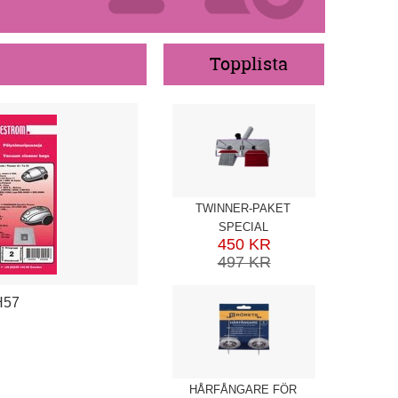
Topplista
TWINNER-PAKET
SPECIAL
450 KR
497 KR
H57
HÅRFÅNGARE FÖR