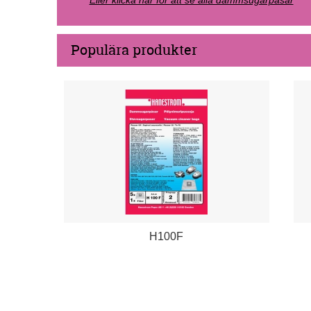
Eller klicka här för att se alla dammsugarpåsar
Populära produkter
H100F