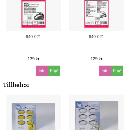
640-021
640-021
139 kr
129 kr
Info
Köp!
Info
Köp!
Tillbehör