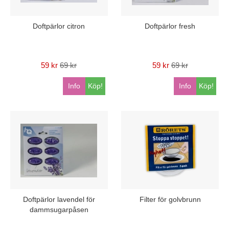
Doftpärlor citron
Doftpärlor fresh
59 kr
69 kr
59 kr
69 kr
Info
Köp!
Info
Köp!
Doftpärlor lavendel för
Filter för golvbrunn
dammsugarpåsen