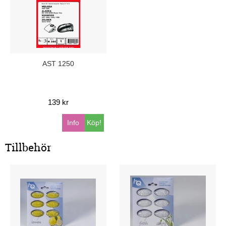
AST 1250
139 kr
Info
Köp!
Tillbehör