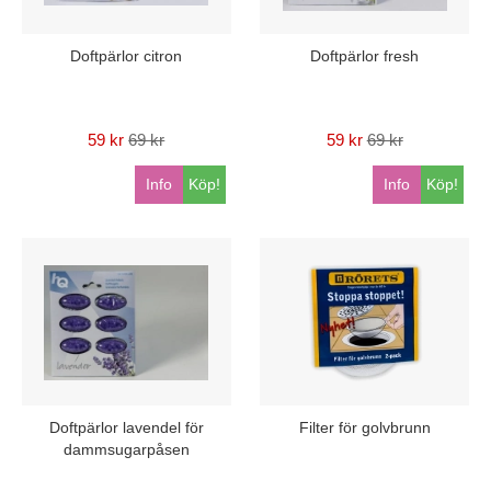
Doftpärlor citron
Doftpärlor fresh
59 kr
69 kr
59 kr
69 kr
Info
Köp!
Info
Köp!
Doftpärlor lavendel för
Filter för golvbrunn
dammsugarpåsen