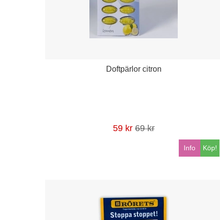
Doftpärlor citron
59 kr
69 kr
Info
Köp!