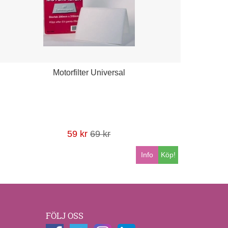
Motorfilter Universal
59 kr
69 kr
Info
Köp!
FÖLJ OSS