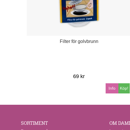
Filter för golvbrunn
69 kr
Info
Köp!
SORTIMENT
OM DAM