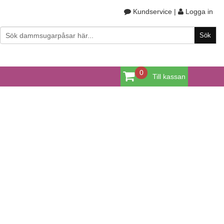
Kundservice
|
Logga in
0
Till kassan