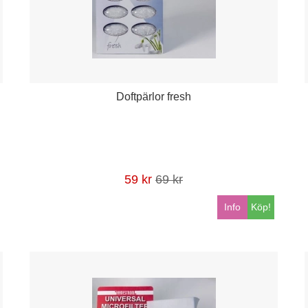
Doftpärlor fresh
59 kr
69 kr
Info
Köp!