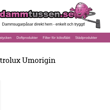
Dammsugarpåsar direkt hem - enkelt och tryggt!
tycken
Doftprodukter
Filter för köksfläkt
Städprodukter
trolux Umorigin