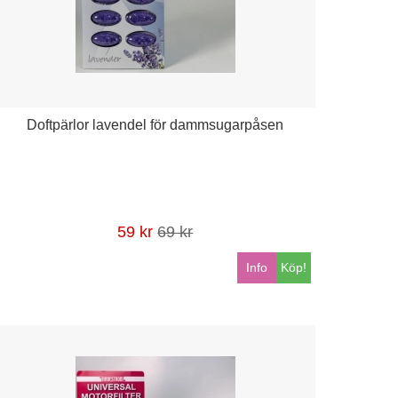
Doftpärlor lavendel för dammsugarpåsen
59 kr
69 kr
Info
Köp!