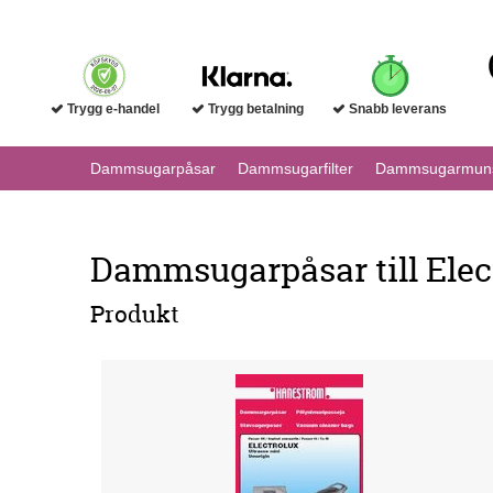
Trygg e-handel
Trygg betalning
Snabb leverans
Dammsugarpåsar
Dammsugarfilter
Dammsugarmuns
Dammsugarpåsar till Elec
Produkt