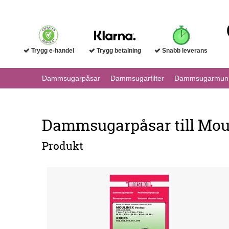
Trygg e-handel
Trygg betalning
Snabb leverans
Dammsugarpåsar
Dammsugarfilter
Dammsugarmuns
Dammsugarpåsar till Moul
Produkt