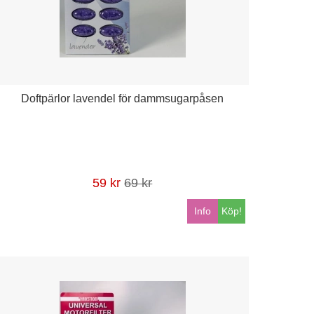
Doftpärlor lavendel för dammsugarpåsen
59 kr
69 kr
Info
Köp!