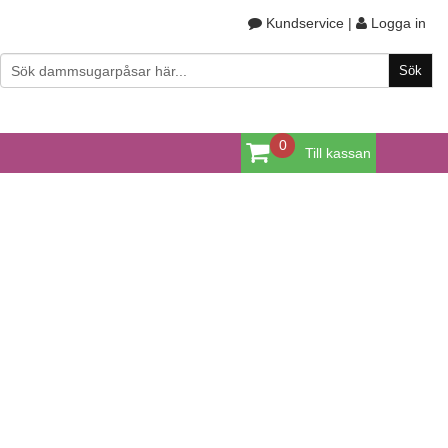
Kundservice
|
Logga in
0
Till kassan