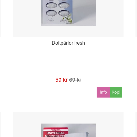
Doftpärlor fresh
59 kr
69 kr
Info
Köp!