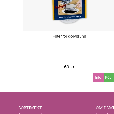
Filter för golvbrunn
69 kr
Info
Köp!
SORTIMENT
OM DAM