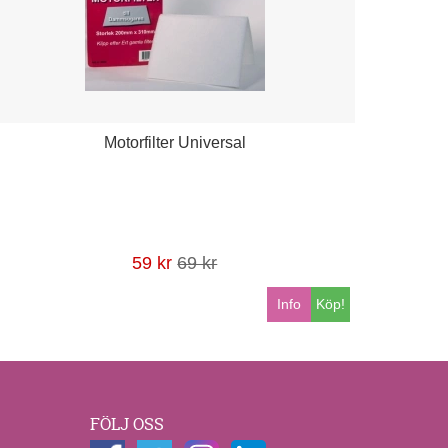
Motorfilter Universal
59 kr
69 kr
Info
Köp!
FÖLJ OSS