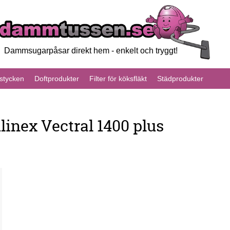
Dammsugarpåsar direkt hem - enkelt och tryggt!
tycken
Doftprodukter
Filter för köksfläkt
Städprodukter
inex Vectral 1400 plus