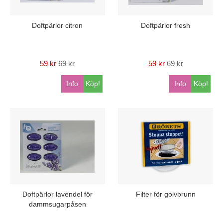
Doftpärlor citron
Doftpärlor fresh
59 kr
69 kr
59 kr
69 kr
Info
Köp!
Info
Köp!
Doftpärlor lavendel för
Filter för golvbrunn
dammsugarpåsen