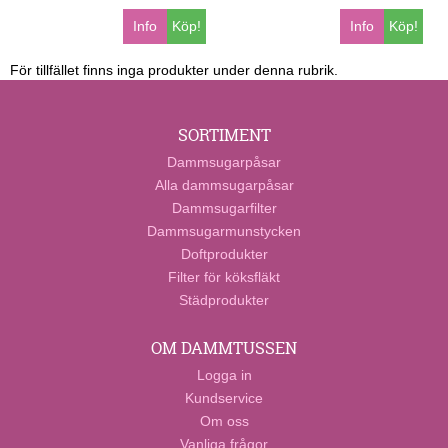
Info
Köp!
Info
Köp!
För tillfället finns inga produkter under denna rubrik.
SORTIMENT
Dammsugarpåsar
Alla dammsugarpåsar
Dammsugarfilter
Dammsugarmunstycken
Doftprodukter
Filter för köksfläkt
Städprodukter
OM DAMMTUSSEN
Logga in
Kundservice
Om oss
Vanliga frågor