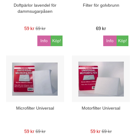
Doftpärlor lavendel för
Filter för golvbrunn
dammsugarpåsen
59 kr
69 kr
69 kr
Info
Köp!
Info
Köp!
Microfilter Universal
Motorfilter Universal
59 kr
69 kr
59 kr
69 kr