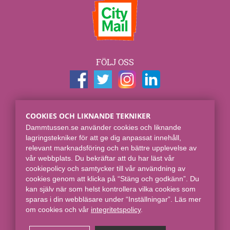
FÖLJ OSS
KONTAKTUPPGIFTER
COOKIES OCH LIKNANDE TEKNIKER
Dammtussen.se
Dammtussen.se använder cookies och liknande
Spjut E-commerce Group AB
lagringstekniker för att ge dig anpassat innehåll,
Skaraborgsgatan 7
relevant marknadsföring och en bättre upplevelse av
118 46 Stockholm
vår webbplats. Du bekräftar att du har läst vår
cookiepolicy och samtycker till vår användning av
Online sedan 2008.
cookies genom att klicka på “Stäng och godkänn”. Du
kan själv när som helst kontrollera vilka cookies som
sparas i din webbläsare under “Inställningar”. Läs mer
om cookies och vår
integritetspolicy​
.