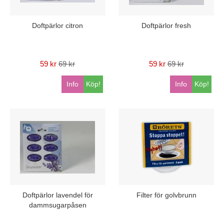
Doftpärlor citron
Doftpärlor fresh
59 kr
69 kr
59 kr
69 kr
Info
Köp!
Info
Köp!
Doftpärlor lavendel för
Filter för golvbrunn
dammsugarpåsen