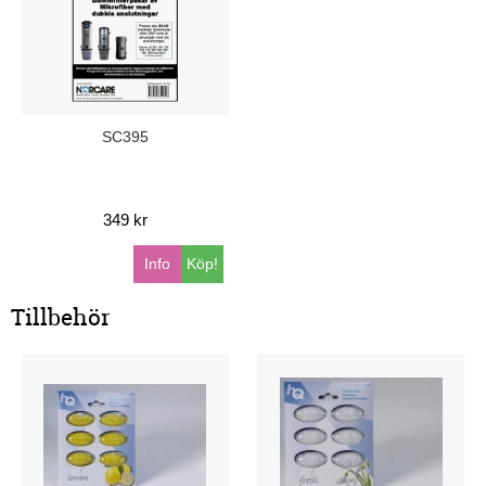
SC395
349 kr
Info
Köp!
Tillbehör