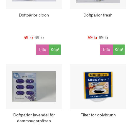
Doftpärlor citron
Doftpärlor fresh
59 kr
69 kr
59 kr
69 kr
Info
Köp!
Info
Köp!
Doftpärlor lavendel för
Filter för golvbrunn
dammsugarpåsen