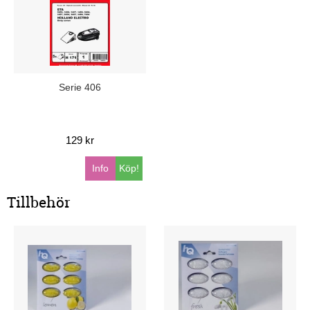
Serie 406
129 kr
Info
Köp!
Tillbehör