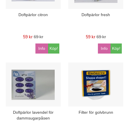
Doftpärlor citron
Doftpärlor fresh
59 kr
69 kr
59 kr
69 kr
Info
Köp!
Info
Köp!
Doftpärlor lavendel för
Filter för golvbrunn
dammsugarpåsen