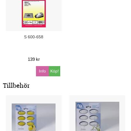
S 600-658
139 kr
Info
Köp!
Tillbehör