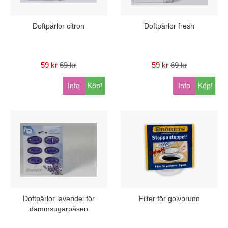
Doftpärlor citron
Doftpärlor fresh
59 kr
69 kr
59 kr
69 kr
Info
Köp!
Info
Köp!
Doftpärlor lavendel för
Filter för golvbrunn
dammsugarpåsen