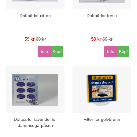
Doftpärlor citron
Doftpärlor fresh
59 kr
69 kr
59 kr
69 kr
Info
Köp!
Info
Köp!
Doftpärlor lavendel för
Filter för golvbrunn
dammsugarpåsen