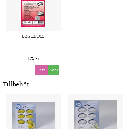
BZGL2A311
129 kr
Info
Köp!
Tillbehör