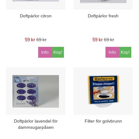
Doftpärlor citron
Doftpärlor fresh
59 kr
69 kr
59 kr
69 kr
Info
Köp!
Info
Köp!
Doftpärlor lavendel för
Filter för golvbrunn
dammsugarpåsen