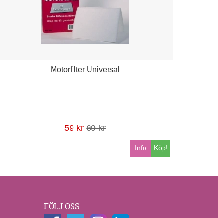
Motorfilter Universal
59 kr
69 kr
Info
Köp!
FÖLJ OSS