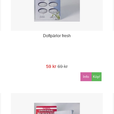
Doftpärlor fresh
59 kr
69 kr
Info
Köp!