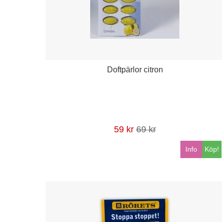
Doftpärlor citron
59 kr
69 kr
Info
Köp!