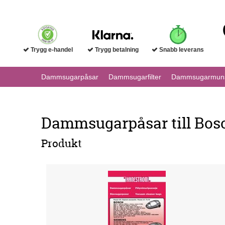
Trygg e-handel
Trygg betalning
Snabb leverans
Dammsugarpåsar
Dammsugarfilter
Dammsugarmuns
Dammsugarpåsar till Bos
Produkt