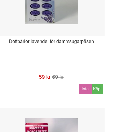
Doftpärlor lavendel för dammsugarpåsen
59 kr
69 kr
Info
Köp!