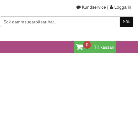
Kundservice
|
Logga in
0
Till kassan