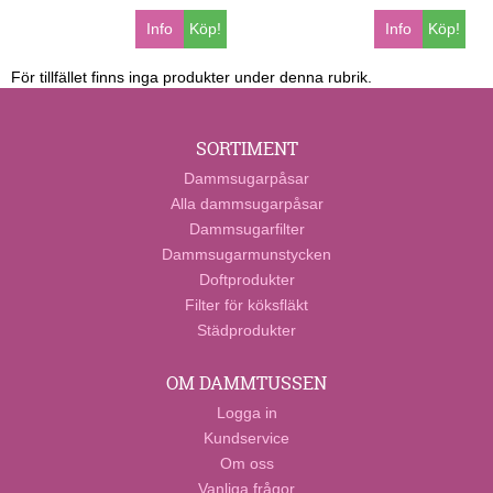
Info
Köp!
Info
Köp!
För tillfället finns inga produkter under denna rubrik.
SORTIMENT
Dammsugarpåsar
Alla dammsugarpåsar
Dammsugarfilter
Dammsugarmunstycken
Doftprodukter
Filter för köksfläkt
Städprodukter
OM DAMMTUSSEN
Logga in
Kundservice
Om oss
Vanliga frågor