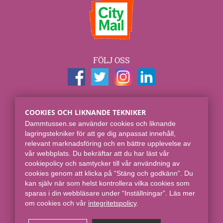
FÖLJ OSS
KONTAKTUPPGIFTER
COOKIES OCH LIKNANDE TEKNIKER
Dammtussen.se
Dammtussen.se använder cookies och liknande
Spjut E-commerce Group AB
lagringstekniker för att ge dig anpassat innehåll,
Skaraborgsgatan 7
relevant marknadsföring och en bättre upplevelse av
118 46 Stockholm
vår webbplats. Du bekräftar att du har läst vår
cookiepolicy och samtycker till vår användning av
Online sedan 2008.
cookies genom att klicka på “Stäng och godkänn”. Du
kan själv när som helst kontrollera vilka cookies som
sparas i din webbläsare under “Inställningar”. Läs mer
om cookies och vår
integritetspolicy​
.