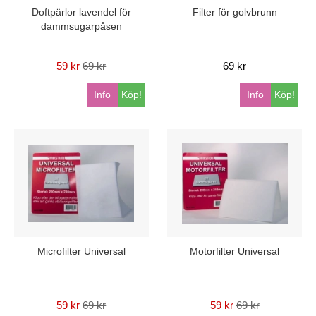
Doftpärlor lavendel för
Filter för golvbrunn
dammsugarpåsen
59 kr
69 kr
69 kr
Info
Köp!
Info
Köp!
Microfilter Universal
Motorfilter Universal
59 kr
69 kr
59 kr
69 kr