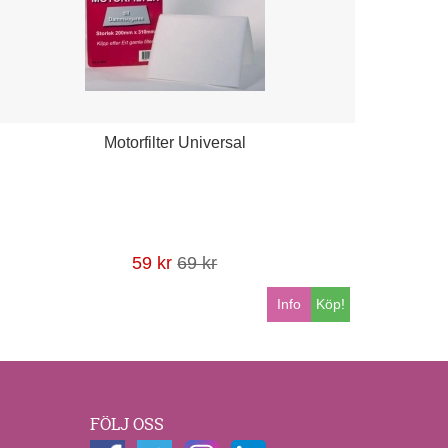
Motorfilter Universal
59 kr
69 kr
Info
Köp!
FÖLJ OSS