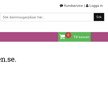
Kundservice
|
Logga in
0
Till kassan
n.se.