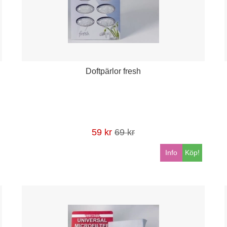
Doftpärlor fresh
59 kr
69 kr
Info
Köp!