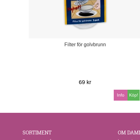
Filter för golvbrunn
69 kr
Info
Köp!
SORTIMENT
OM DAM