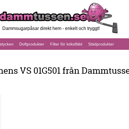
Dammsugarpåsar direkt hem - enkelt och tryggt!
tycken
Doftprodukter
Filter för köksfläkt
Städprodukter
ens VS 01G501 från Dammtusse