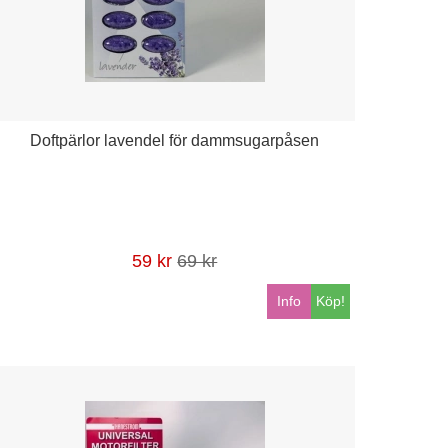
Doftpärlor lavendel för dammsugarpåsen
59 kr
69 kr
Info
Köp!