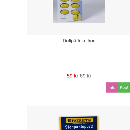
Doftpärlor citron
59 kr
69 kr
Info
Köp!