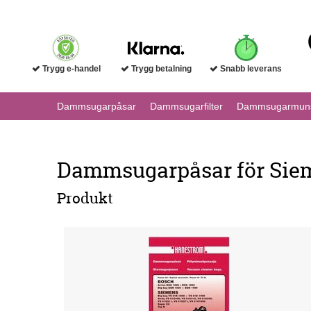
Trygg e-handel
Trygg betalning
Snabb leverans
Dammsugarpåsar
Dammsugarfilter
Dammsugarmuns
Dammsugarpåsar för Siem
Produkt