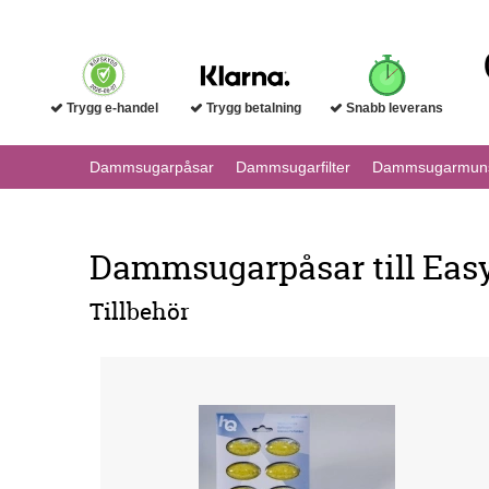
Trygg e-handel
Trygg betalning
Snabb leverans
Dammsugarpåsar
Dammsugarfilter
Dammsugarmuns
Dammsugarpåsar till Eas
Tillbehör