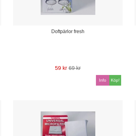
Doftpärlor fresh
59 kr
69 kr
Info
Köp!