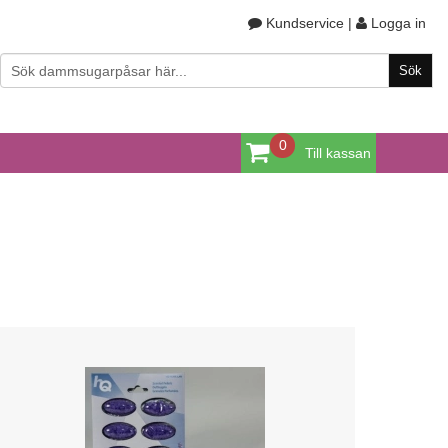
Kundservice
|
Logga in
0
Till kassan