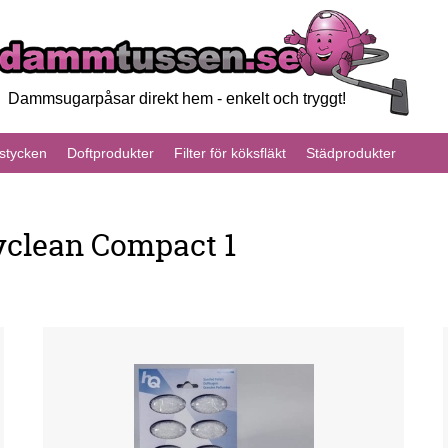
Dammsugarpåsar direkt hem - enkelt och tryggt!
tycken
Doftprodukter
Filter för köksfläkt
Städprodukter
yclean Compact 1