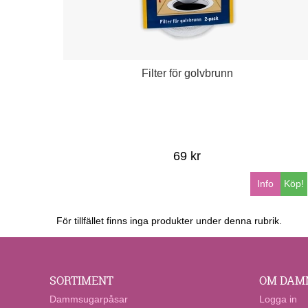
Filter för golvbrunn
69 kr
Info
Köp!
För tillfället finns inga produkter under denna rubrik.
SORTIMENT
OM DAM
Dammsugarpåsar
Logga in