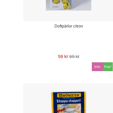
Doftpärlor citron
59 kr
69 kr
Info
Köp!