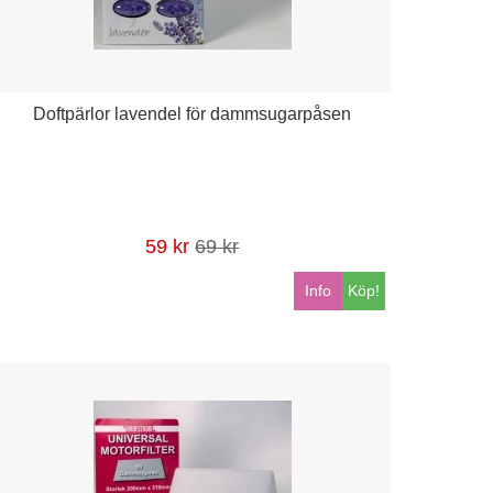
Doftpärlor lavendel för dammsugarpåsen
59 kr
69 kr
Info
Köp!