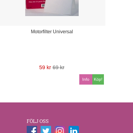
Motorfilter Universal
59 kr
69 kr
Info
Köp!
FÖLJ OSS