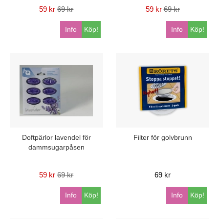
59 kr
69 kr
59 kr
69 kr
Info
Köp!
Info
Köp!
Doftpärlor lavendel för
Filter för golvbrunn
dammsugarpåsen
59 kr
69 kr
69 kr
Info
Köp!
Info
Köp!