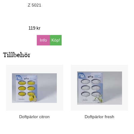
Z 5021
119 kr
Info
Köp!
Tillbehör
Doftpärlor citron
Doftpärlor fresh