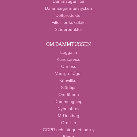
Dammsugarfilter
Dammsugarmunstycken
Doftprodukter
Filter för köksfläkt
Städprodukter
OM DAMMTUSSEN
Logga in
Kundservice
Om oss
Vanliga frågor
Köpvillkor
Städtips
Omdömen
Dammsugning
Nyhetsbrev
MrDustbag
Ordlista
GDPR och integritetspolicy
Blogg