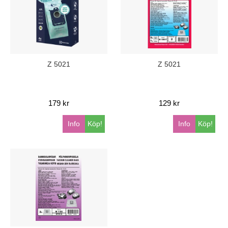
Z 5021
Z 5021
179 kr
129 kr
Info
Köp!
Info
Köp!