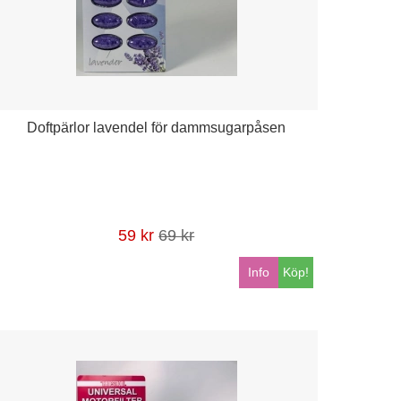
Doftpärlor lavendel för dammsugarpåsen
59 kr
69 kr
Info
Köp!