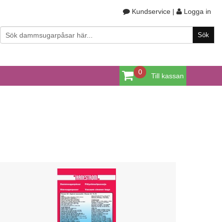
Kundservice
|
Logga in
0
Till kassan