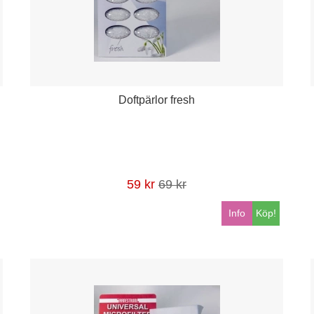
Doftpärlor fresh
59 kr
69 kr
Info
Köp!