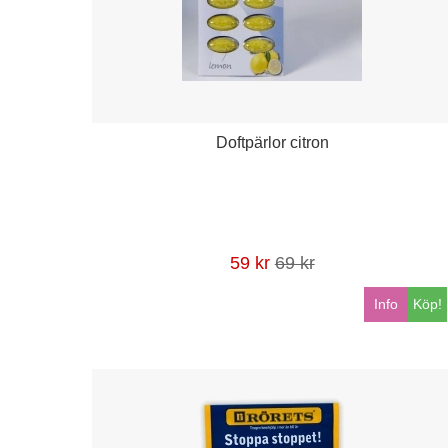
Doftpärlor citron
59 kr
69 kr
Info
Köp!