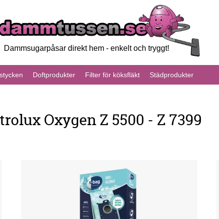
Dammsugarpåsar direkt hem - enkelt och tryggt!
tycken
Doftprodukter
Filter för köksfläkt
Städprodukter
trolux Oxygen Z 5500 - Z 7399