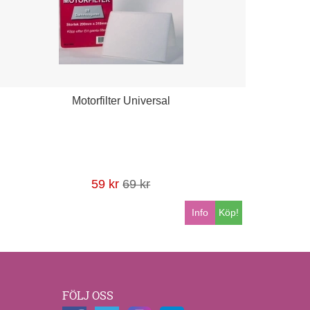
Motorfilter Universal
59 kr
69 kr
Info
Köp!
FÖLJ OSS