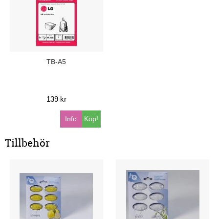
TB-A5
139 kr
Info
Köp!
Tillbehör