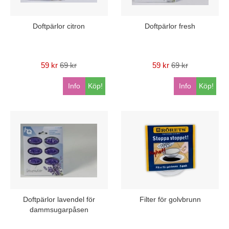
Doftpärlor citron
Doftpärlor fresh
59 kr
69 kr
59 kr
69 kr
Info
Köp!
Info
Köp!
Doftpärlor lavendel för
Filter för golvbrunn
dammsugarpåsen