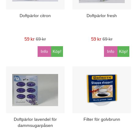
Doftpärlor citron
Doftpärlor fresh
59 kr
69 kr
59 kr
69 kr
Info
Köp!
Info
Köp!
Doftpärlor lavendel för
Filter för golvbrunn
dammsugarpåsen