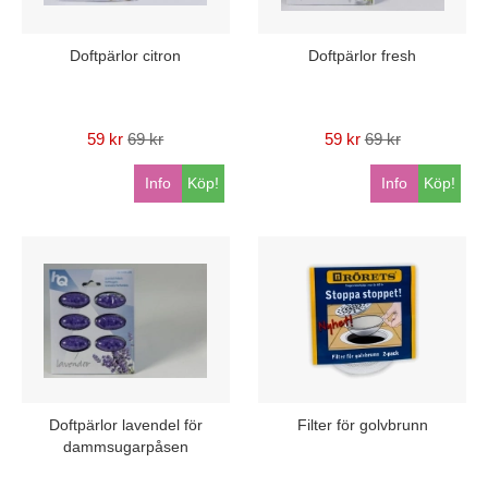
Doftpärlor citron
Doftpärlor fresh
59 kr
69 kr
59 kr
69 kr
Info
Köp!
Info
Köp!
Doftpärlor lavendel för
Filter för golvbrunn
dammsugarpåsen