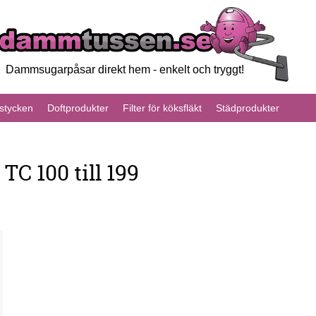
Dammsugarpåsar direkt hem - enkelt och tryggt!
tycken
Doftprodukter
Filter för köksfläkt
Städprodukter
C 100 till 199