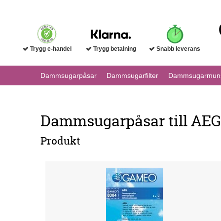
Trygg e-handel
Trygg betalning
Snabb leverans
Dammsugarpåsar
Dammsugarfilter
Dammsugarmuns
Dammsugarpåsar till AEG T
Produkt