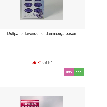
Doftpärlor lavendel för dammsugarpåsen
59 kr
69 kr
Info
Köp!