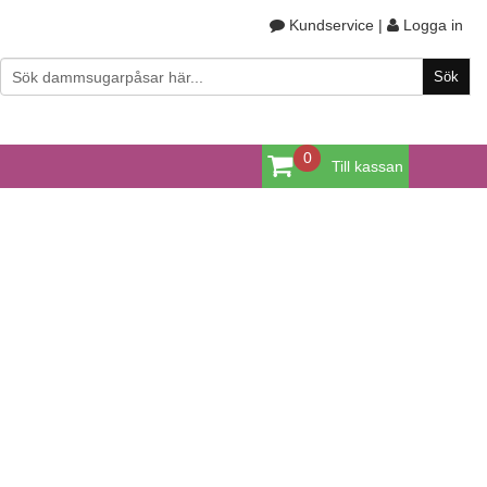
Kundservice
|
Logga in
0
Till kassan