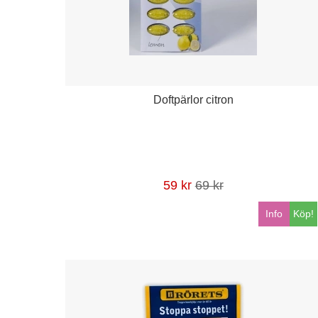
Doftpärlor citron
59 kr
69 kr
Info
Köp!