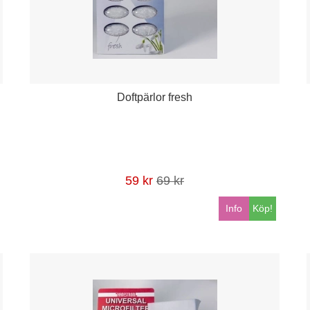
Doftpärlor fresh
59 kr
69 kr
Info
Köp!