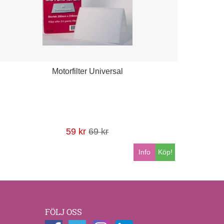
Motorfilter Universal
59 kr
69 kr
Info
Köp!
FÖLJ OSS