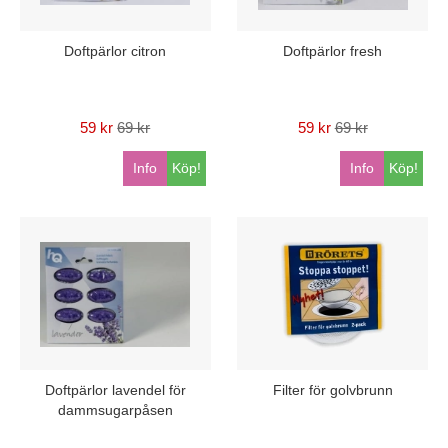
Doftpärlor citron
Doftpärlor fresh
59 kr
69 kr
59 kr
69 kr
Info
Köp!
Info
Köp!
Doftpärlor lavendel för
Filter för golvbrunn
dammsugarpåsen