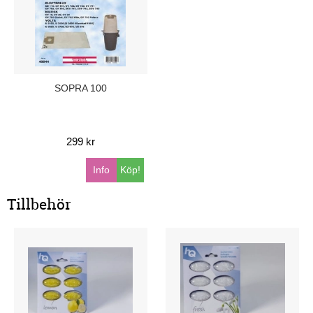
SOPRA 100
299 kr
Info
Köp!
Tillbehör