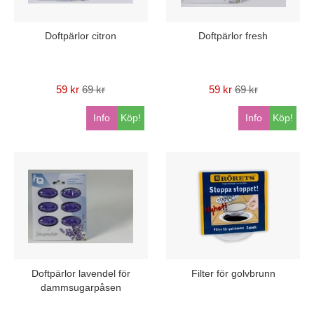
Doftpärlor citron
Doftpärlor fresh
59 kr
69 kr
59 kr
69 kr
Info
Köp!
Info
Köp!
Doftpärlor lavendel för
Filter för golvbrunn
dammsugarpåsen