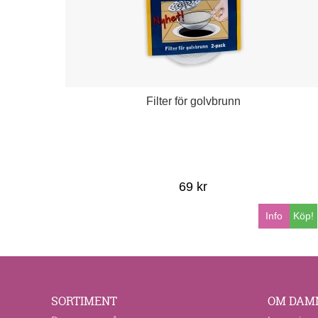
Filter för golvbrunn
69 kr
Info
Köp!
SORTIMENT
OM DAM