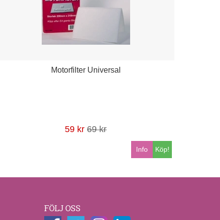
Motorfilter Universal
59 kr
69 kr
Info
Köp!
FÖLJ OSS