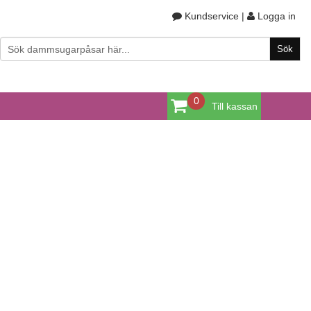
Kundservice
|
Logga in
0
Till kassan