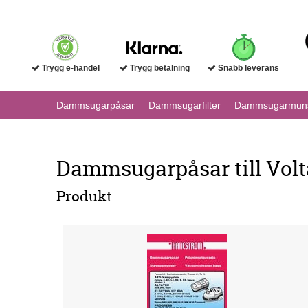
Trygg e-handel
Trygg betalning
Snabb leverans
Dammsugarpåsar
Dammsugarfilter
Dammsugarmuns
Dammsugarpåsar till Volta
Produkt