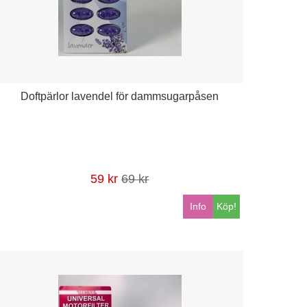
Doftpärlor lavendel för dammsugarpåsen
59 kr
69 kr
Info
Köp!