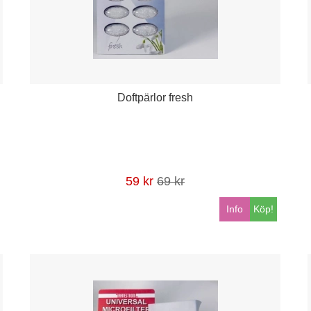
Doftpärlor fresh
59 kr
69 kr
Info
Köp!