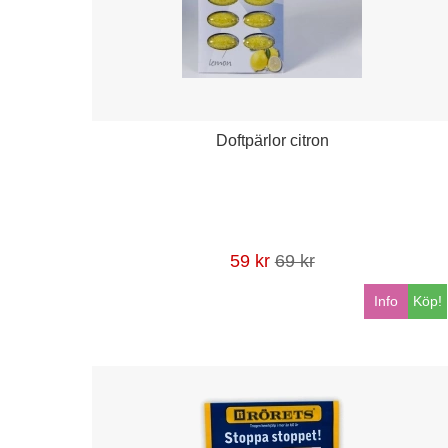
Doftpärlor citron
59 kr
69 kr
Info
Köp!