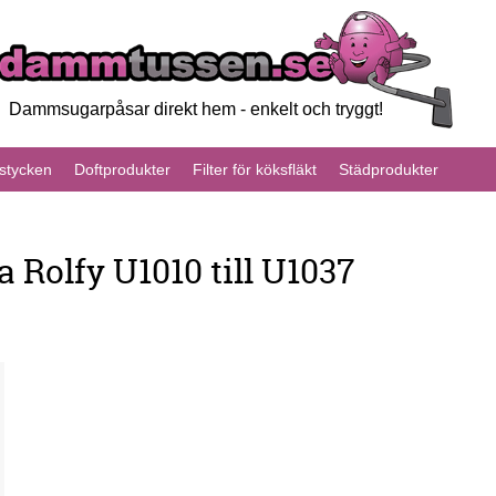
Dammsugarpåsar direkt hem - enkelt och tryggt!
tycken
Doftprodukter
Filter för köksfläkt
Städprodukter
 Rolfy U1010 till U1037