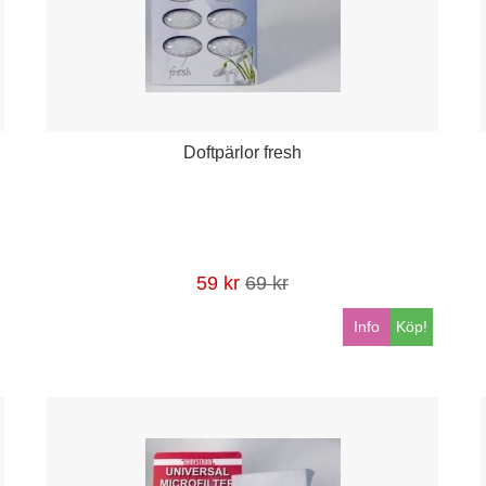
Doftpärlor fresh
59 kr
69 kr
Info
Köp!