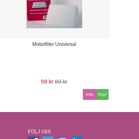
Motorfilter Universal
59 kr
69 kr
Info
Köp!
FÖLJ OSS