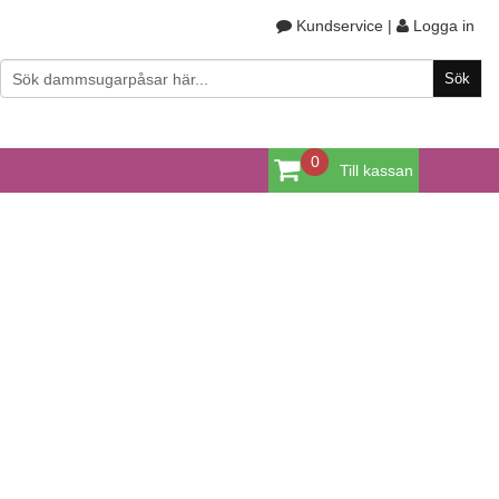
Kundservice
|
Logga in
0
Till kassan