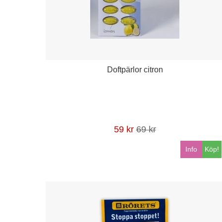
Doftpärlor citron
59 kr
69 kr
Info
Köp!