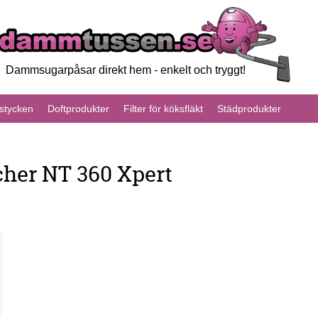
Dammsugarpåsar direkt hem - enkelt och tryggt!
tycken
Doftprodukter
Filter för köksfläkt
Städprodukter
her NT 360 Xpert