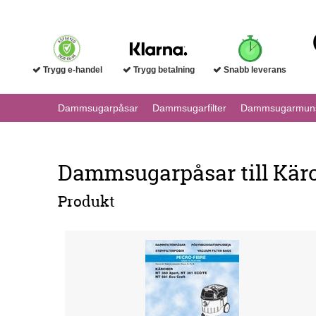
Trygg e-handel
Trygg betalning
Snabb leverans
Dammsugarpåsar
Dammsugarfilter
Dammsugarmuns
Dammsugarpåsar till Kärc
Produkt