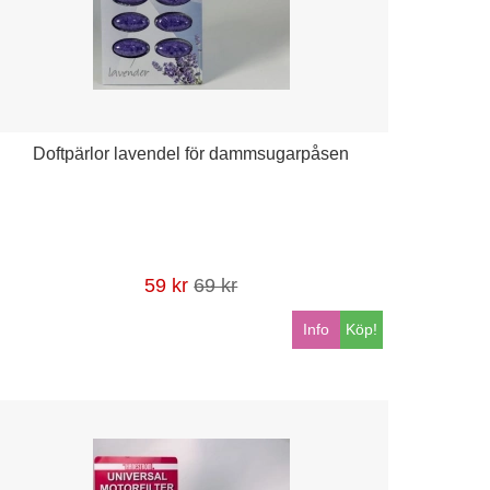
Doftpärlor lavendel för dammsugarpåsen
59 kr
69 kr
Info
Köp!